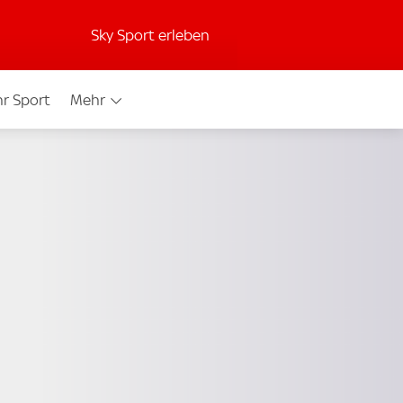
Sky Sport erleben
r Sport
Mehr