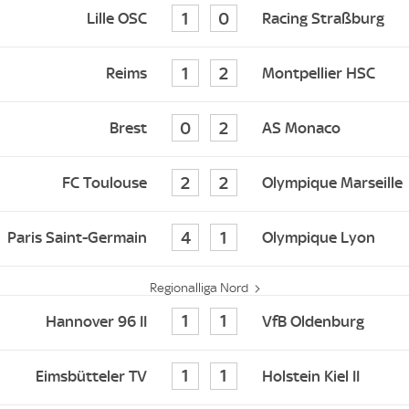
1
0
Lille OSC
Racing Straßburg
1
2
Reims
Montpellier HSC
0
2
Brest
AS Monaco
2
2
FC Toulouse
Olympique Marseille
4
1
Paris Saint-Germain
Olympique Lyon
Regionalliga Nord
1
1
Hannover 96 II
VfB Oldenburg
1
1
Eimsbütteler TV
Holstein Kiel II