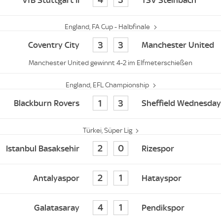
England, FA Cup - Halbfinale
3
3
Coventry City
Manchester United
Manchester United gewinnt 4-2 im Elfmeterschießen
England, EFL Championship
1
3
Blackburn Rovers
Sheffield Wednesday
Türkei, Süper Lig
2
0
Istanbul Basaksehir
Rizespor
2
1
Antalyaspor
Hatayspor
4
1
Galatasaray
Pendikspor