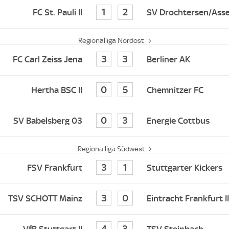
1
2
FC St. Pauli II
SV Drochtersen/Asse
Regionalliga Nordost
3
3
FC Carl Zeiss Jena
Berliner AK
0
5
Hertha BSC II
Chemnitzer FC
0
3
SV Babelsberg 03
Energie Cottbus
Regionalliga Südwest
3
1
FSV Frankfurt
Stuttgarter Kickers
3
0
TSV SCHOTT Mainz
Eintracht Frankfurt II
4
3
VfB Stuttgart II
TSV Steinbach