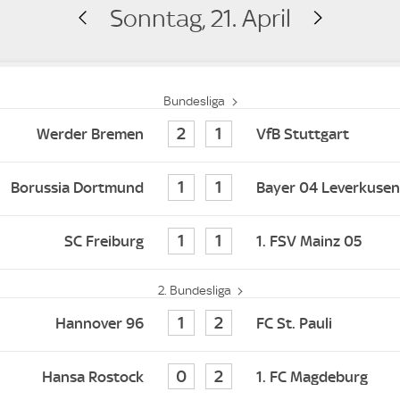
Sonntag, 21. April
Bundesliga
2
1
Werder Bremen
VfB Stuttgart
1
1
Borussia Dortmund
Bayer 04 Leverkusen
1
1
SC Freiburg
1. FSV Mainz 05
2. Bundesliga
1
2
Hannover 96
FC St. Pauli
0
2
Hansa Rostock
1. FC Magdeburg