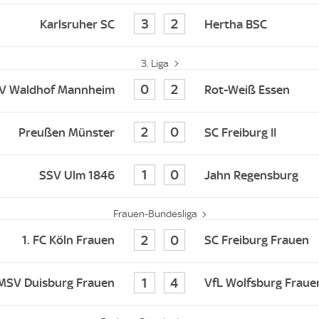
3
2
Karlsruher SC
Hertha BSC
3. Liga
0
2
V Waldhof Mannheim
Rot-Weiß Essen
2
0
Preußen Münster
SC Freiburg II
1
0
SSV Ulm 1846
Jahn Regensburg
Frauen-Bundesliga
2
0
1. FC Köln Frauen
SC Freiburg Frauen
1
4
MSV Duisburg Frauen
VfL Wolfsburg Fraue