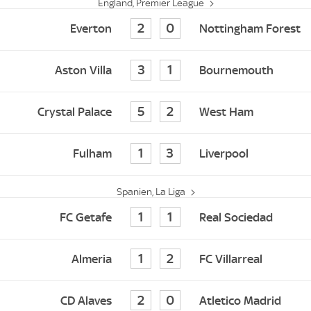
England, Premier League
2
0
Everton
Nottingham Forest
3
1
Aston Villa
Bournemouth
5
2
Crystal Palace
West Ham
1
3
Fulham
Liverpool
Spanien, La Liga
1
1
FC Getafe
Real Sociedad
1
2
Almeria
FC Villarreal
2
0
CD Alaves
Atletico Madrid