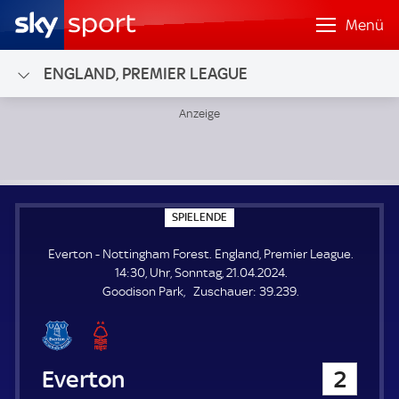
Menü
ENGLAND, PREMIER LEAGUE
Everton - Nottingham Forest; England, Premier League
S
SPIELENDE
P
I
Everton - Nottingham Forest. England, Premier League.
E
L
14:30, Uhr, Sonntag, 21.04.2024.
E
Z
Goodison Park
Zuschauer:
39.239.
N
D
u
E
s
c
h
Everton
2
a