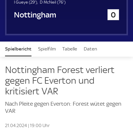
u
2
7
I Gueye (
29'
)
D McNeil (
76'
)
e
9
6
Nottingham Forest
0
r
.
.
m
m
i
i
n
n
u
u
t
t
Spielbericht
Spielfilm
Tabelle
Daten
e
e
Aufstellung
Nottingham Forest verliert
gegen FC Everton und
kritisiert VAR
Nach Pleite gegen Everton: Forest wütet gegen
VAR
21.04.2024 | 19:00 Uhr