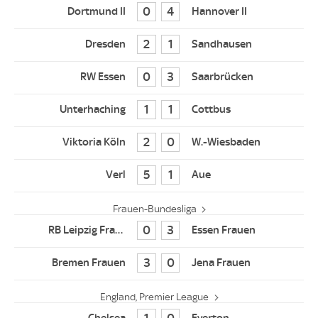
0
4
2
1
0
3
1
1
2
0
5
1
Frauen-Bundesliga
0
3
3
0
England, Premier League
1
0