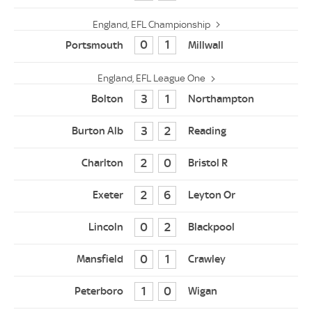
England, EFL Championship
0
1
England, EFL League One
3
1
3
2
2
0
2
6
0
2
0
1
1
0