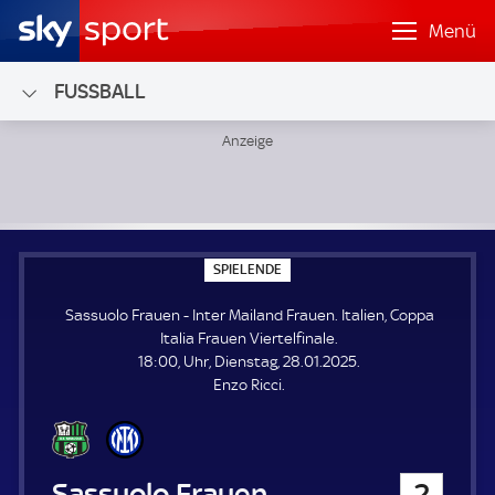
Menü
FUSSBALL
Sassuolo Frauen - Inter Mailand Frauen; Italien, Coppa Itali
S
SPIELENDE
P
I
Sassuolo Frauen - Inter Mailand Frauen. Italien, Coppa
E
L
Italia Frauen Viertelfinale.
E
18:00, Uhr, Dienstag, 28.01.2025.
N
D
Enzo Ricci.
E
Sassuolo Frauen
2