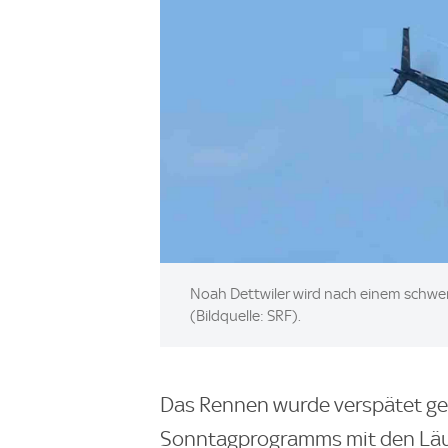
Image:
Noah Dettwiler wird nach einem schwer
(Bildquelle: SRF).
Das Rennen wurde verspätet ges
Sonntagprogramms mit den Läu