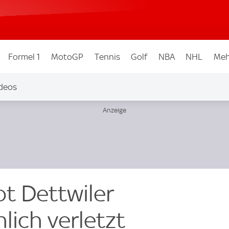
Formel 1
MotoGP
Tennis
Golf
NBA
NHL
Meh
deos
t Dettwiler
lich verletzt