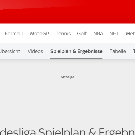
Formel 1
MotoGP
Tennis
Golf
NBA
NHL
Meh
Übersicht
Videos
Spielplan & Ergebnisse
Tabelle
igen & Wettbew.
Auf Sky
desliga Spielplan & Ergebn