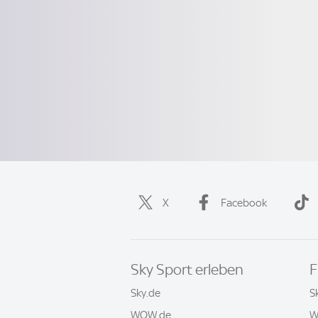
X
Facebook
Sky Sport erleben
F
Sky.de
S
WOW.de
W