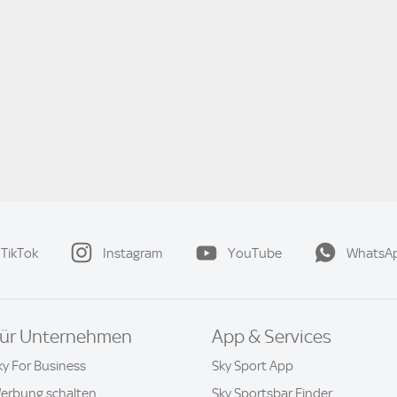
TikTok
Instagram
YouTube
WhatsA
ür Unternehmen
App & Services
ky For Business
Sky Sport App
erbung schalten
Sky Sportsbar Finder