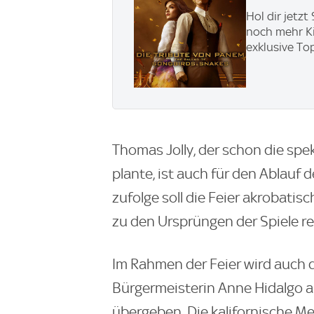
Hol dir jetz
noch mehr Ki
exklusive To
Thomas Jolly, der schon die spe
plante, ist auch für den Ablauf
zufolge soll die Feier akrobatisc
zu den Ursprüngen der Spiele re
Im Rahmen der Feier wird auch 
Bürgermeisterin Anne Hidalgo an
übergeben. Die kalifornische M