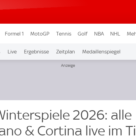
Formel 1
MotoGP
Tennis
Golf
NBA
NHL
Meh
s
Live
Ergebnisse
Zeitplan
Medaillenspiegel
interspiele 2026: alle
no & Cortina live im T