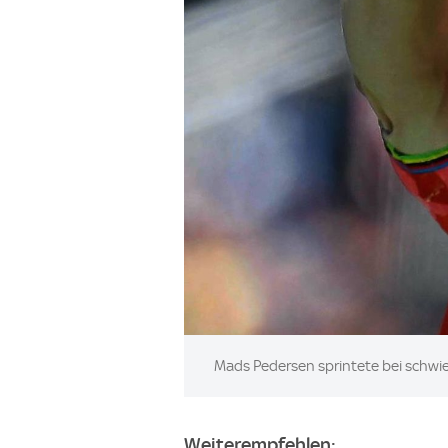
Image:
Mads Pedersen sprintete bei schwi
Weiterempfehlen: