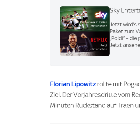
Sky Entert
Jetzt wird's
Paket zum Vor
„Poldi“ – di
Jetzt anseh
Florian Lipowitz
rollte mit Poga
Ziel. Der Vorjahresdritte vom R
Minuten Rückstand auf Träen u