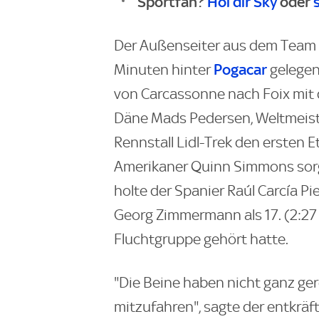
Sportfan?
Hol dir Sky
oder
Der Außenseiter aus dem Team U
Pogacar
Minuten hinter
gelegen
von Carcassonne nach Foix mit d
Däne Mads Pedersen, Weltmeist
Rennstall Lidl-Trek den ersten 
Amerikaner Quinn Simmons sorgt
holte der Spanier Raúl Carcía P
Georg Zimmermann als 17. (2:27 
Fluchtgruppe gehört hatte.
"Die Beine haben nicht ganz ge
mitzufahren", sagte der entkrä