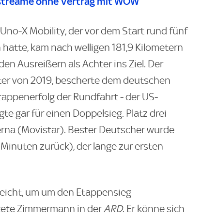
streame ohne Vertrag mit WOW
no-X Mobility, der vor dem Start rund fünf
 hatte, kam nach welligen 181,9 Kilometern
en Ausreißern als Achter ins Ziel. Der
er von 2019, bescherte dem deutschen
Etappenerfolg der Rundfahrt - der US-
e gar für einen Doppelsieg. Platz drei
ierna (Movistar). Bester Deutscher wurde
Minuten zurück), der lange zur ersten
reicht, um um den Etappensieg
ftete Zimmermann in der
ARD
. Er könne sich