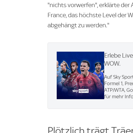
"nichts vorwerfen", erklärte der
France, das höchste Level der We
abgehängt zu werden."
Erlebe Liv
WOW.
Auf Sky Sport
Formel 1, Pr
ATP/WTA, Gol
für mehr Info
Plötzlich trägt Träe