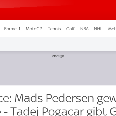
Formel 1
MotoGP
Tennis
Golf
NBA
NHL
Meh
ce: Mads Pedersen gew
 - Tadej Pogacar gibt 