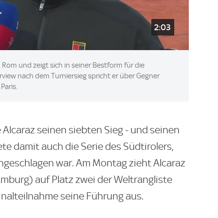
2:03
n Rom und zeigt sich in seiner Bestform für die
view nach dem Turniersieg spricht er über Gegner
Paris.
e Alcaraz seinen siebten Sieg - und seinen
te damit auch die Serie des Südtirolers,
ngeschlagen war. Am Montag zieht Alcaraz
mburg) auf Platz zwei der Weltrangliste
Finalteilnahme seine Führung aus.