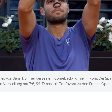
sieg von Jannik Sinner bei seinem Comeback-Turnier in Rom. Der Span
n Vorstellung mit 7:6, 6:1. Er reist als Topfavorit zu den French Open.