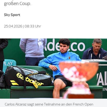
großen Coup.
Sky Sport
25.04.2026 | 08:33 Uhr
Image:
Carlos Alcaraz sagt seine Teilnahme an den French Open