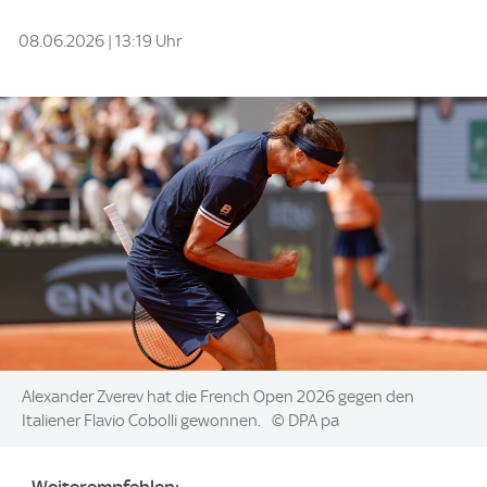
08.06.2026 | 13:19 Uhr
Image:
Alexander Zverev hat die French Open 2026 gegen den
Italiener Flavio Cobolli gewonnen.
© DPA pa