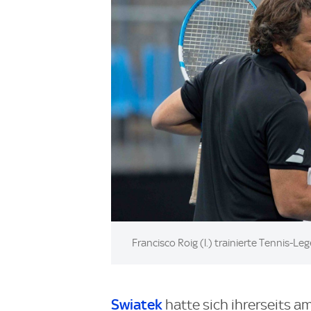
Image:
Francisco Roig (l.) trainierte Tennis-L
Swiatek
hatte sich ihrerseits 