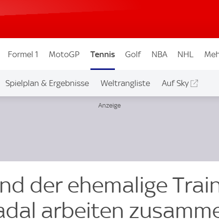
Formel 1
MotoGP
Tennis
Golf
NBA
NHL
Meh
Spielplan & Ergebnisse
Weltrangliste
Auf Sky
und der ehemalige Trai
adal arbeiten zusamm