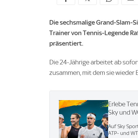
Die sechsmalige Grand-Slam-Si
Trainer von Tennis-Legende Raf
präsentiert.
Die 24-Jährige arbeitet ab sofo
zusammen, mit dem sie wieder Erf
Erlebe Ten
Sky und 
Auf Sky Spor
ATP- und WTA