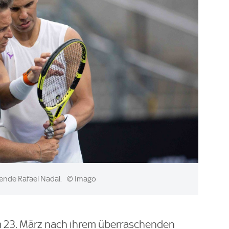
egende Rafael Nadal.
© Imago
am 23. März nach ihrem überraschenden