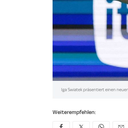
Image:
Iga Swiatek präsentiert einen neuen
Weiterempfehlen: