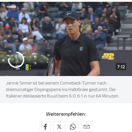
7:12
Jannik Sinner ist bei seinem Comeback-Turnier nach
dreimonatiger Dopingsperre ins Halbfinale gestürmt. Der
Italiener deklassierte Ruud beim 6:0, 6:1 in nur 64 Minuten.
Weiterempfehlen: