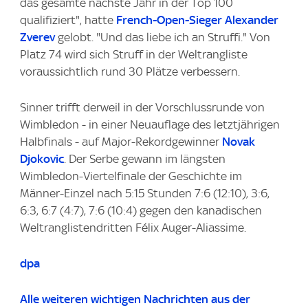
das gesamte nächste Jahr in der Top 100
qualifiziert", hatte
French-Open-Sieger Alexander
Zverev
gelobt. "Und das liebe ich an Struffi." Von
Platz 74 wird sich Struff in der Weltrangliste
voraussichtlich rund 30 Plätze verbessern.
Sinner trifft derweil in der Vorschlussrunde von
Wimbledon - in einer Neuauflage des letztjährigen
Halbfinals - auf Major-Rekordgewinner
Novak
Djokovic
. Der Serbe gewann im längsten
Wimbledon-Viertelfinale der Geschichte im
Männer-Einzel nach 5:15 Stunden 7:6 (12:10), 3:6,
6:3, 6:7 (4:7), 7:6 (10:4) gegen den kanadischen
Weltranglistendritten Félix Auger-Aliassime.
dpa
Alle weiteren wichtigen Nachrichten aus der