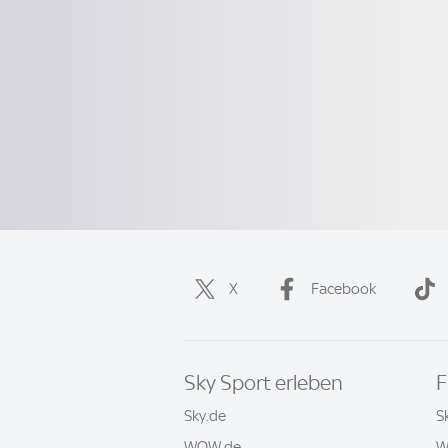
X
Facebook
Sky Sport erleben
F
Sky.de
S
WOW.de
W