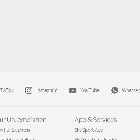
TikTok
Instagram
YouTube
WhatsA
ür Unternehmen
App & Services
ky For Business
Sky Sport App
erbung schalten
Sky Sportsbar Finder