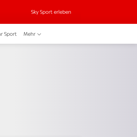
Sky Sport erleben
r Sport
Mehr