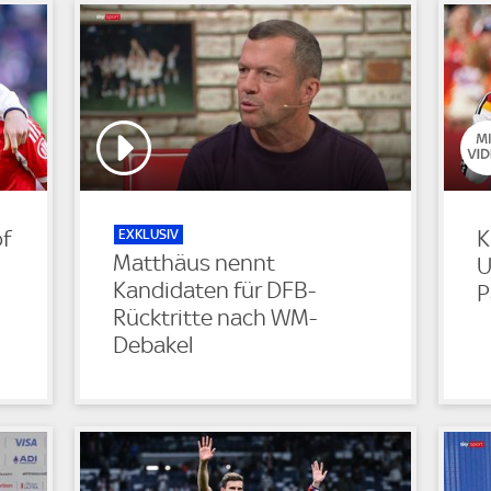
EXKLUSIV
of
K
Matthäus nennt
U
Kandidaten für DFB-
P
Rücktritte nach WM-
Debakel