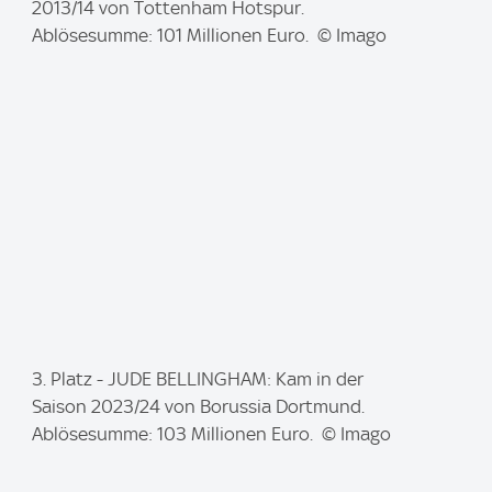
m
2013/14 von Tottenham Hotspur.
a
Ablösesumme: 101 Millionen Euro. © Imago
g
e
:
I
3. Platz - JUDE BELLINGHAM: Kam in der
m
Saison 2023/24 von Borussia Dortmund.
a
Ablösesumme: 103 Millionen Euro. © Imago
g
e