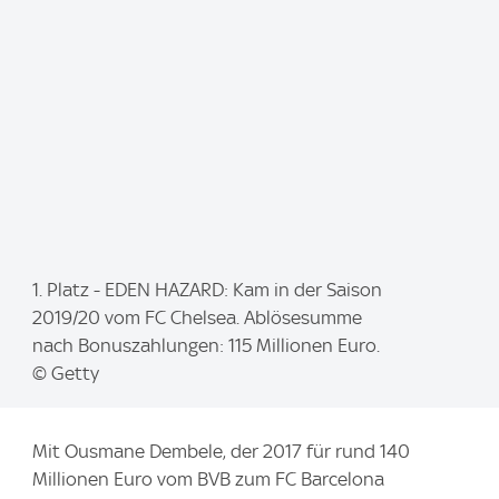
:
I
1. Platz - EDEN HAZARD: Kam in der Saison
m
2019/20 vom FC Chelsea. Ablösesumme
a
nach Bonuszahlungen: 115 Millionen Euro.
g
© Getty
e
:
Mit Ousmane Dembele, der 2017 für rund 140
Millionen Euro vom BVB zum FC Barcelona