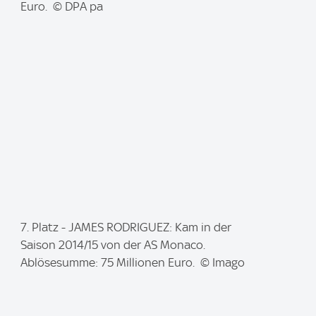
a
Euro. © DPA pa
g
e
:
I
7. Platz - JAMES RODRIGUEZ: Kam in der
m
Saison 2014/15 von der AS Monaco.
a
Ablösesumme: 75 Millionen Euro. © Imago
g
e
: