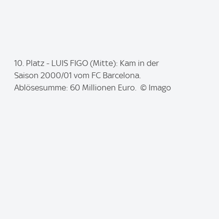
I
10. Platz - LUIS FIGO (Mitte): Kam in der
m
Saison 2000/01 vom FC Barcelona.
a
Ablösesumme: 60 Millionen Euro. © Imago
g
e
: