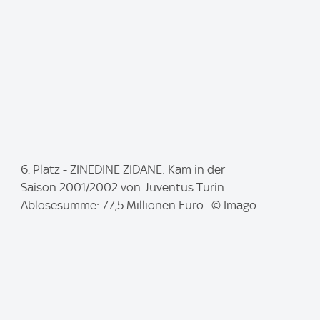
I
6. Platz - ZINEDINE ZIDANE: Kam in der
m
Saison 2001/2002 von Juventus Turin.
a
Ablösesumme: 77,5 Millionen Euro. © Imago
g
e
: