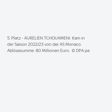
I
5. Platz - AURELIEN TCHOUAMENI: Kam in
m
der Saison 2022/23 von der AS Monaco.
a
Ablösesumme: 80 Millionen Euro. © DPA pa
g
e
: