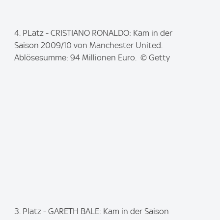
I
4. PLatz - CRISTIANO RONALDO: Kam in der
m
Saison 2009/10 von Manchester United.
a
Ablösesumme: 94 Millionen Euro. © Getty
g
e
:
I
3. Platz - GARETH BALE: Kam in der Saison