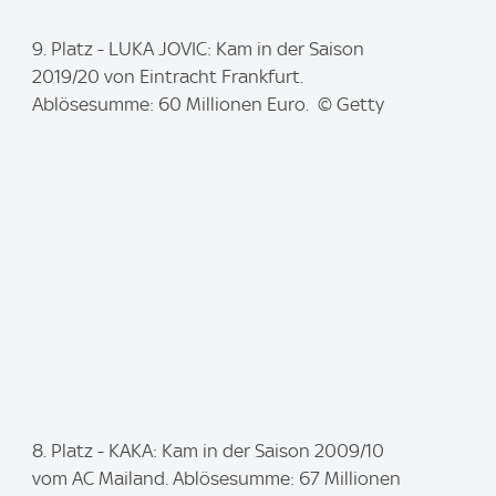
I
9. Platz - LUKA JOVIC: Kam in der Saison
m
2019/20 von Eintracht Frankfurt.
a
Ablösesumme: 60 Millionen Euro. © Getty
g
e
:
I
8. Platz - KAKA: Kam in der Saison 2009/10
m
vom AC Mailand. Ablösesumme: 67 Millionen