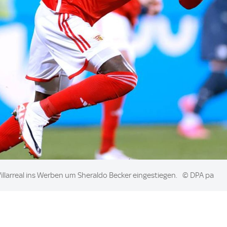
illarreal ins Werben um Sheraldo Becker eingestiegen.
© DPA pa