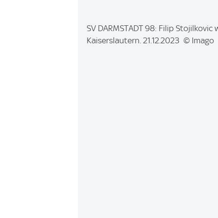
I
SV DARMSTADT 98: Filip Stojilkovic 
m
Kaiserslautern. 21.12.2023 © Imago
a
g
e
: