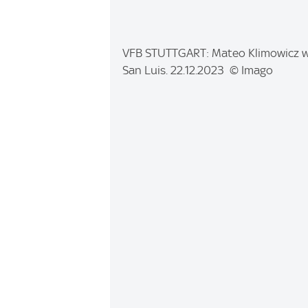
I
VFB STUTTGART: Mateo Klimowicz we
m
San Luis. 22.12.2023 © Imago
a
g
e
: