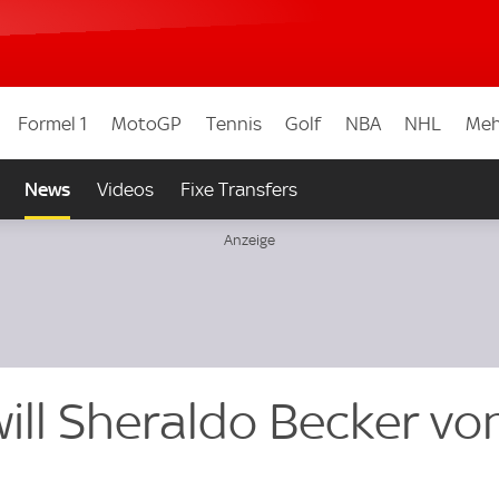
Formel 1
MotoGP
Tennis
Golf
NBA
NHL
Meh
News
Videos
Fixe Transfers
 will Sheraldo Becker vo