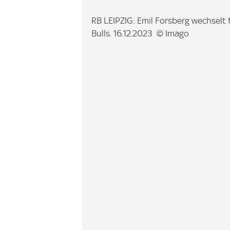
I
RB LEIPZIG: Emil Forsberg wechselt 
m
Bulls. 16.12.2023 © Imago
a
g
e
: