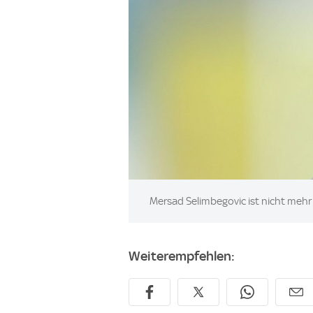
Image:
Mersad Selimbegovic ist nicht mehr
Weiterempfehlen: