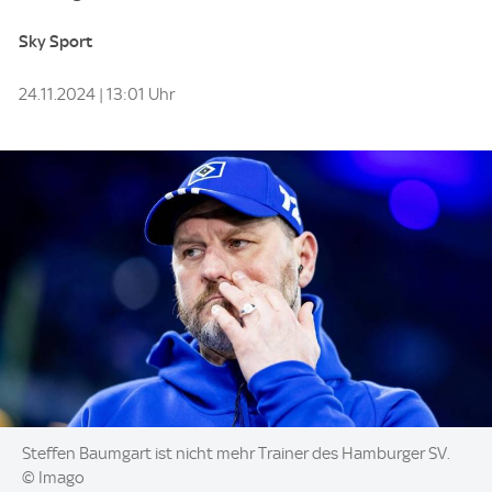
Sky Sport
24.11.2024 | 13:01 Uhr
Image:
Steffen Baumgart ist nicht mehr Trainer des Hamburger SV.
© Imago