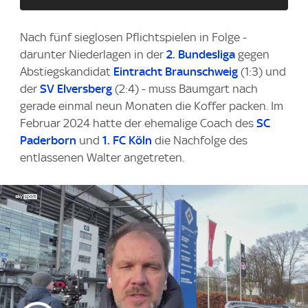
Nach fünf sieglosen Pflichtspielen in Folge -
darunter Niederlagen in der
2. Bundesliga
gegen
Abstiegskandidat
Eintracht Braunschweig
(1:3) und
der
SV Elversberg
(2:4) - muss Baumgart nach
gerade einmal neun Monaten die Koffer packen. Im
Februar 2024 hatte der ehemalige Coach des
SC
Paderborn
und
1. FC Köln
die Nachfolge des
entlassenen Walter angetreten.