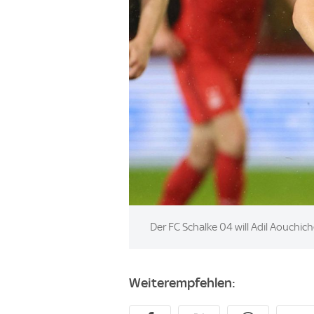
Image:
Der FC Schalke 04 will Adil Aouchich
Weiterempfehlen: