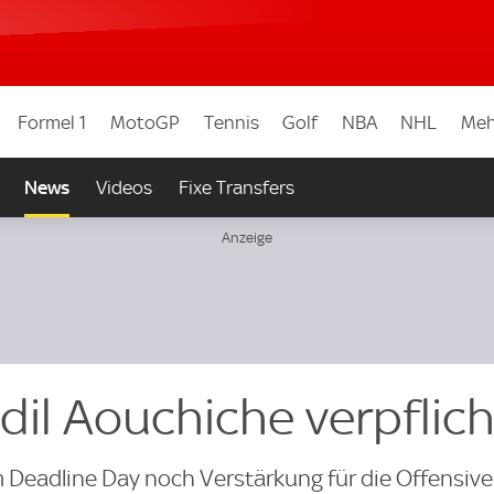
Formel 1
MotoGP
Tennis
Golf
NBA
NHL
Meh
News
Videos
Fixe Transfers
Adil Aouchiche verpflic
um Deadline Day noch Verstärkung für die Offensiv