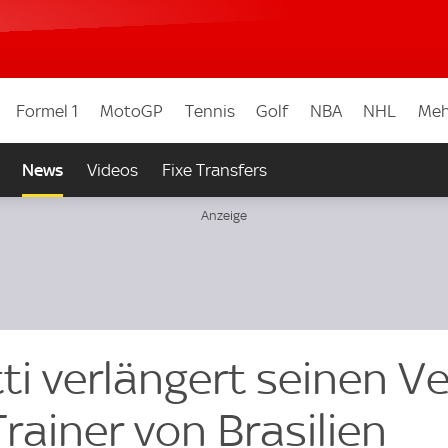
Formel 1
MotoGP
Tennis
Golf
NBA
NHL
Meh
News
Videos
Fixe Transfers
ti verlängert seinen V
Trainer von Brasilien