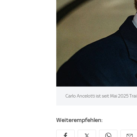
Image:
Carlo Ancelotti ist seit Mai 2025 T
Weiterempfehlen: