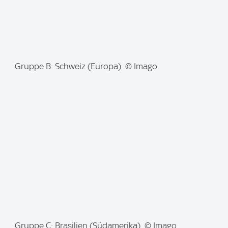
I
Gruppe B: Schweiz (Europa) © Imago
m
a
g
e
:
I
Gruppe C: Brasilien (Südamerika) © Imago