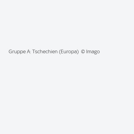
I
Gruppe A: Tschechien (Europa) © Imago
m
a
g
e
: