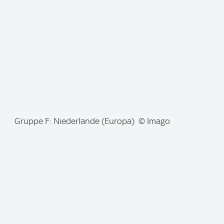
g
e
:
I
Gruppe F: Niederlande (Europa) © Imago
m
a
g
e
: