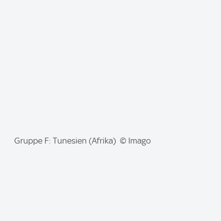
a
g
e
:
I
Gruppe F: Tunesien (Afrika) © Imago
m
a
g
e
: