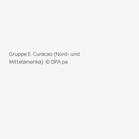
I
Gruppe E: Curacao (Nord- und
m
Mittelamerika) © DPA pa
a
g
e
: