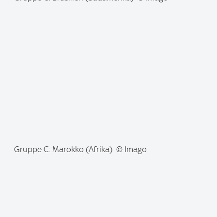
m
a
g
e
:
I
Gruppe C: Marokko (Afrika) © Imago
m
a
g
e
: