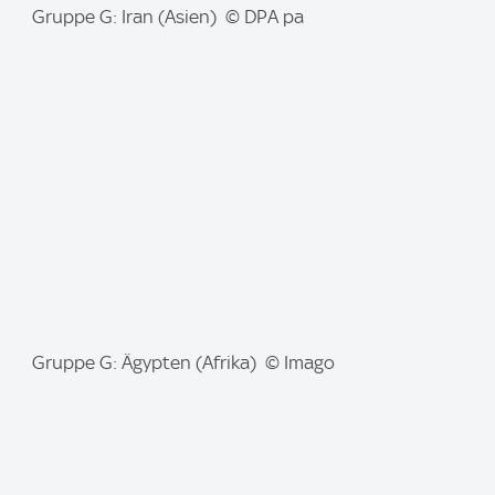
I
Gruppe G: Iran (Asien) © DPA pa
m
a
g
e
:
I
Gruppe G: Ägypten (Afrika) © Imago
m
a
g
e