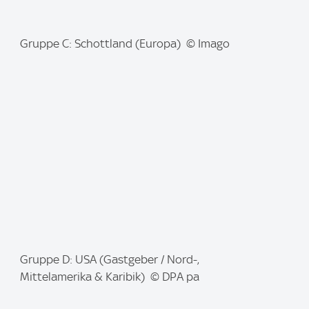
I
Gruppe C: Schottland (Europa) © Imago
m
a
g
e
:
I
Gruppe D: USA (Gastgeber / Nord-,
m
Mittelamerika & Karibik) © DPA pa
a