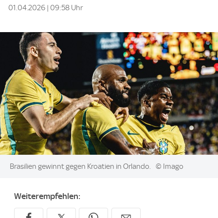
01.04.2026 | 09:58 Uhr
Image:
Brasilien gewinnt gegen Kroatien in Orlando.
© Imago
Weiterempfehlen: