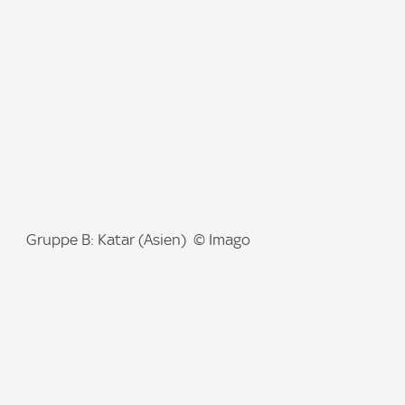
g
e
:
I
Gruppe B: Katar (Asien) © Imago
m
a
g
e
: