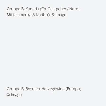
I
Gruppe B: Kanada (Co-Gastgeber / Nord-,
m
Mittelamerika & Karibik) © Imago
a
g
e
:
I
Gruppe B: Bosnien-Herzegowina (Europa)
m
© Imago
a