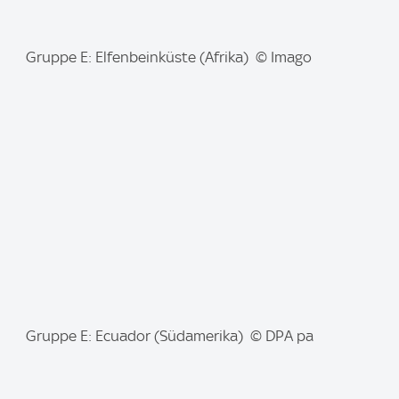
I
Gruppe E: Elfenbeinküste (Afrika) © Imago
m
a
g
e
:
I
Gruppe E: Ecuador (Südamerika) © DPA pa
m
a