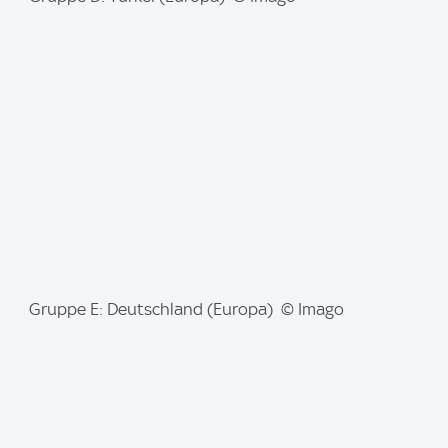
m
a
g
e
:
I
Gruppe E: Deutschland (Europa) © Imago
m
a
g
e
: