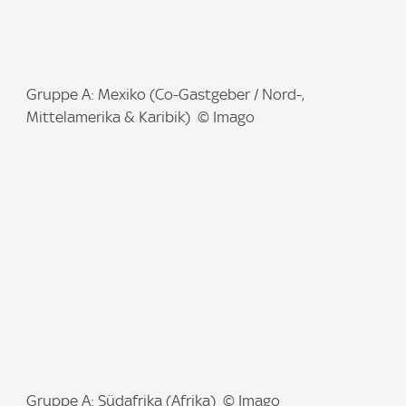
I
Gruppe A: Mexiko (Co-Gastgeber / Nord-,
m
Mittelamerika & Karibik) © Imago
a
g
e
:
I
Gruppe A: Südafrika (Afrika) © Imago