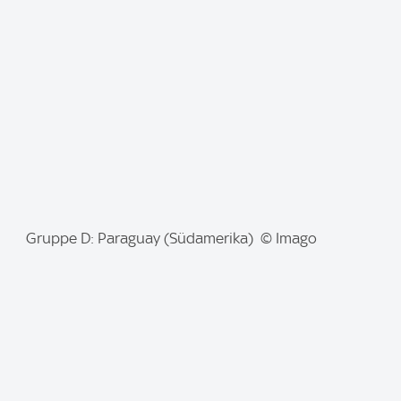
g
e
:
I
Gruppe D: Paraguay (Südamerika) © Imago
m
a
g
e
: