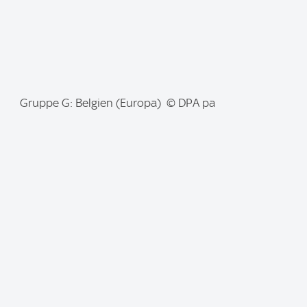
I
Gruppe G: Belgien (Europa) © DPA pa
m
a
g
e
: