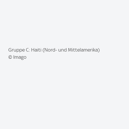
I
Gruppe C: Haiti (Nord- und Mittelamerika)
m
© Imago
a
g
e
: