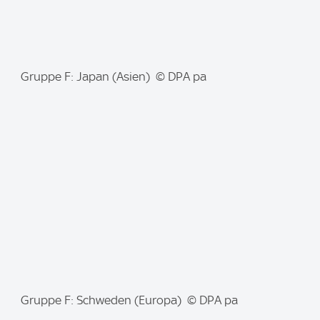
I
Gruppe F: Japan (Asien) © DPA pa
m
a
g
e
:
I
Gruppe F: Schweden (Europa) © DPA pa
m