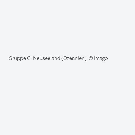
:
I
Gruppe G: Neuseeland (Ozeanien) © Imago
m
a
g
e
: