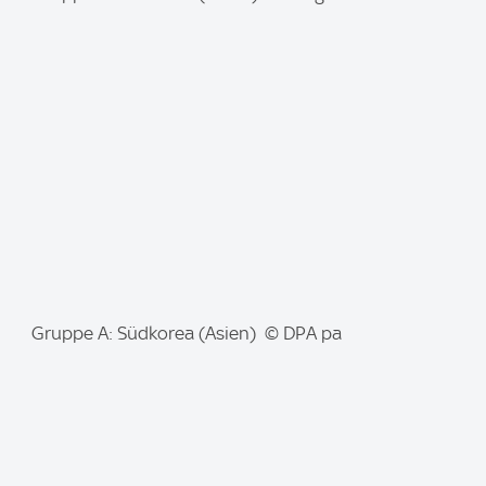
m
a
g
e
:
I
Gruppe A: Südkorea (Asien) © DPA pa
m
a
g
e
: