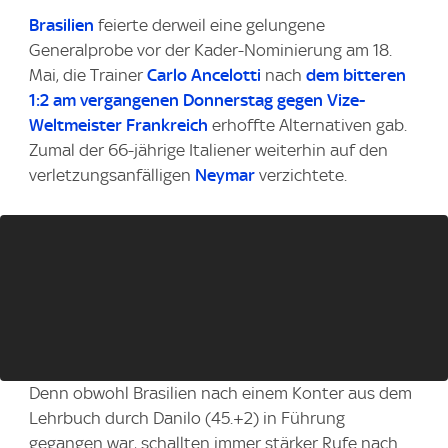
Brasilien
feierte derweil eine gelungene
Generalprobe vor der Kader-Nominierung am 18.
Mai, die Trainer
Carlo Ancelotti
nach
dem bitteren
1:2 am vergangenen Donnerstag gegen Vize-
Weltmeister Frankreich
erhoffte Alternativen gab.
Zumal der 66-jährige Italiener weiterhin auf den
verletzungsanfälligen
Neymar
verzichtete.
Denn obwohl Brasilien nach einem Konter aus dem
Lehrbuch durch Danilo (45.+2) in Führung
gegangen war, schallten immer stärker Rufe nach