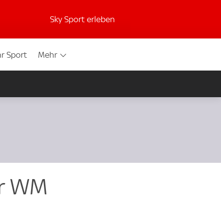
Sky Sport erleben
r Sport
Mehr
er WM