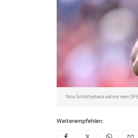
Image:
Nico Schlotterbeck will mit dem DF
Weiterempfehlen: