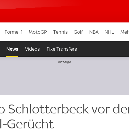
Formel 1
MotoGP
Tennis
Golf
NBA
NHL
Meh
News
Videos
Fixe Transfers
o Schlotterbeck vor d
l-Gerücht