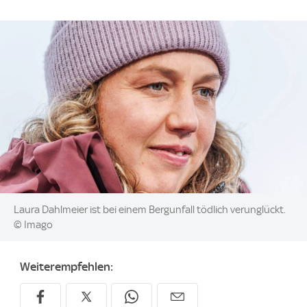
Image:
Laura Dahlmeier ist bei einem Bergunfall tödlich verunglückt.
© Imago
Weiterempfehlen: