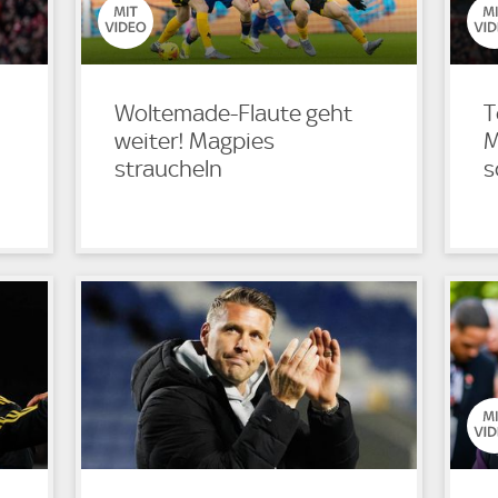
Woltemade-Flaute geht
T
weiter! Magpies
M
straucheln
s