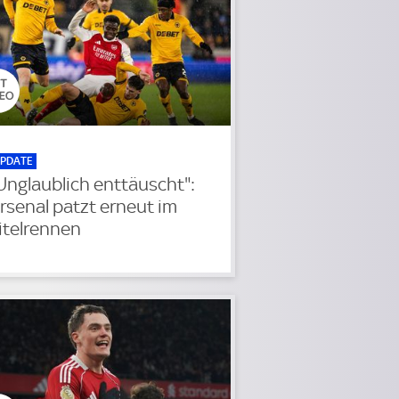
PDATE
Unglaublich enttäuscht":
rsenal patzt erneut im
itelrennen