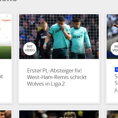
U
Erster PL-Absteiger fix!
ht
S
West-Ham-Remis schickt
S
Wolves in Liga 2
j