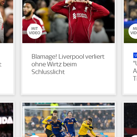
U
Blamage! Liverpool verliert
"
t
ohne Wirtz beim
A
Schlusslicht
T