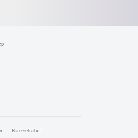
pp
en
Barrierefreiheit