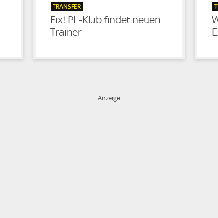
TRANSFER
T
Fix! PL-Klub findet neuen
W
Trainer
E