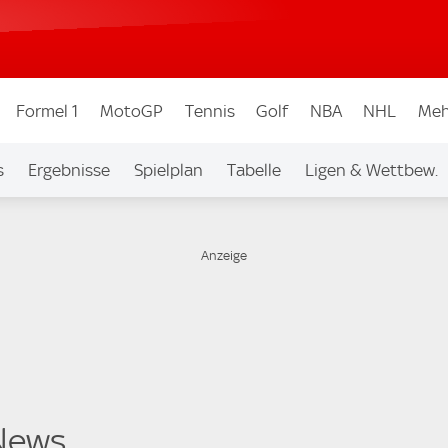
Formel 1
MotoGP
Tennis
Golf
NBA
NHL
Meh
s
Ergebnisse
Spielplan
Tabelle
Ligen & Wettbew.
News