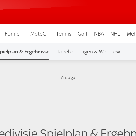
Formel 1
MotoGP
Tennis
Golf
NBA
NHL
Meh
pielplan & Ergebnisse
Tabelle
Ligen & Wettbew.
edivisie Spielplan & Ergeb