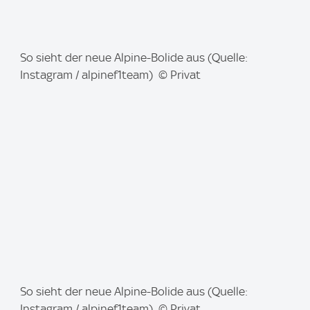
I
So sieht der neue Alpine-Bolide aus (Quelle:
m
Instagram / alpinef1team) © Privat
a
g
e
:
I
So sieht der neue Alpine-Bolide aus (Quelle:
m
Instagram / alpinef1team) © Privat