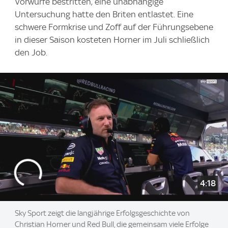
Vorwürfe bestritten, eine unabhängige
Untersuchung hatte den Briten entlastet. Eine
schwere Formkrise und Zoff auf der Führungsebene
in dieser Saison kosteten Horner im Juli schließlich
den Job.
4:18
Sky Sport zeigt die langjährige Erfolgsgeschichte von
Christian Horner und Red Bull, die gemeinsam viele Erfolge