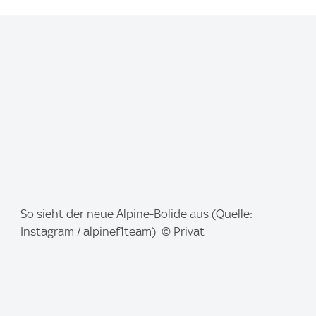
I
So sieht der neue Alpine-Bolide aus (Quelle:
m
Instagram / alpinef1team) © Privat
a
g
e
: