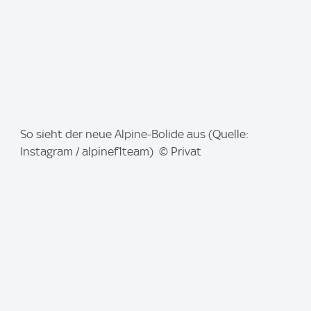
I
So sieht der neue Alpine-Bolide aus (Quelle:
m
Instagram / alpinef1team) © Privat
a
g
e
: