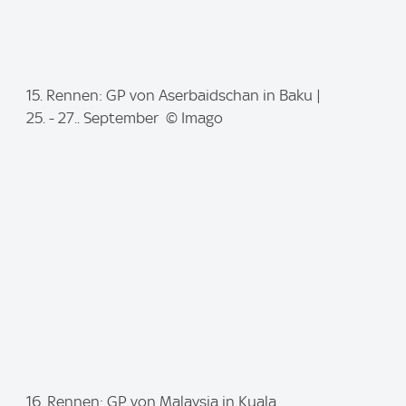
I
15. Rennen: GP von Aserbaidschan in Baku |
m
25. - 27.. September © Imago
a
g
e
:
I
16. Rennen: GP von Malaysia in Kuala