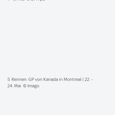
a
g
e
:
I
5. Rennen: GP von Kanada in Montreal | 22. -
m
24. Mai © Imago
a
g
e
: