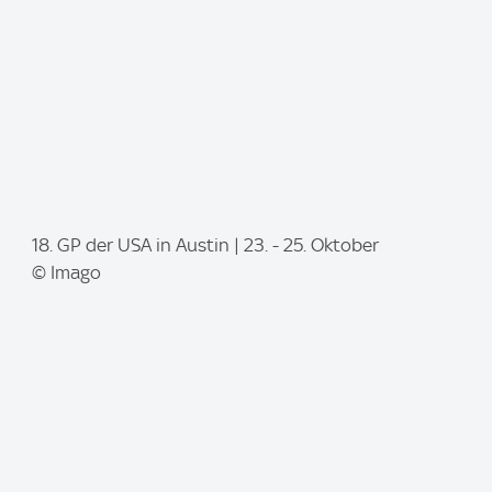
:
I
18. GP der USA in Austin | 23. - 25. Oktober
m
© Imago
a
g
e
: