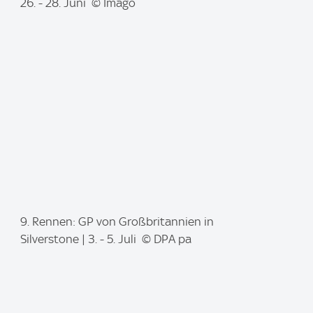
m
26. - 28. Juni © Imago
a
g
e
:
I
9. Rennen: GP von Großbritannien in
m
Silverstone | 3. - 5. Juli © DPA pa
a
g
e
: