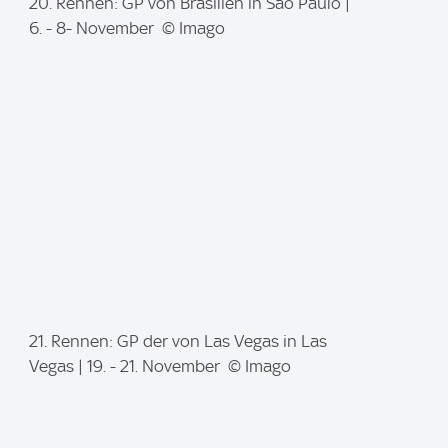
I
20. Rennen: GP von Brasilien in Sao Paulo |
m
6. - 8- November © Imago
a
g
e
:
I
21. Rennen: GP der von Las Vegas in Las
m
Vegas | 19. - 21. November © Imago
a
g
e