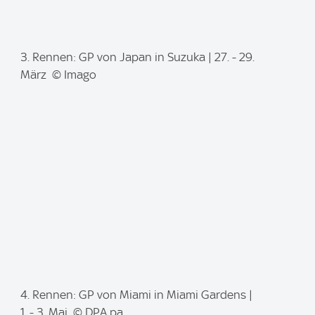
I
3. Rennen: GP von Japan in Suzuka | 27. - 29.
m
März © Imago
a
g
e
:
I
4. Rennen: GP von Miami in Miami Gardens |
m
1. - 3. Mai © DPA pa