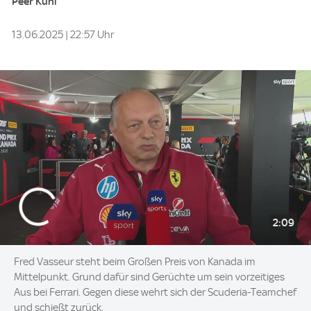
Peer Kuni
13.06.2025 | 22:57 Uhr
2:09
Fred Vasseur steht beim Großen Preis von Kanada im
Mittelpunkt. Grund dafür sind Gerüchte um sein vorzeitiges
Aus bei Ferrari. Gegen diese wehrt sich der Scuderia-Teamchef
und schießt zurück.