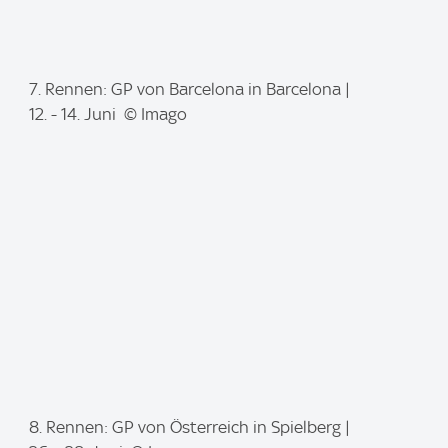
I
7. Rennen: GP von Barcelona in Barcelona |
m
12. - 14. Juni © Imago
a
g
e
:
I
8. Rennen: GP von Österreich in Spielberg |