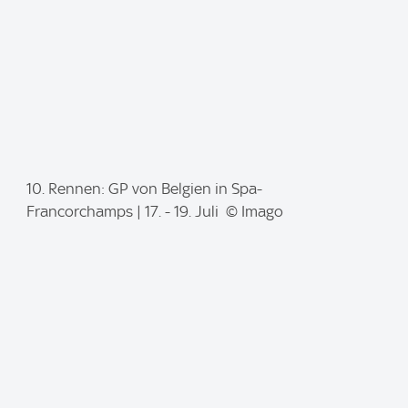
I
10. Rennen: GP von Belgien in Spa-
m
Francorchamps | 17. - 19. Juli © Imago
a
g
e
: