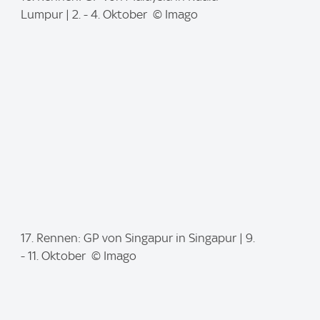
m
Lumpur | 2. - 4. Oktober © Imago
a
g
e
:
I
17. Rennen: GP von Singapur in Singapur | 9.
m
- 11. Oktober © Imago
a
g
e