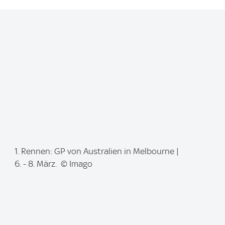
I
1. Rennen: GP von Australien in Melbourne |
m
6. - 8. März. © Imago
a
g
e
: