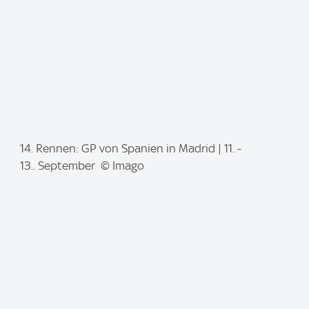
:
I
14. Rennen: GP von Spanien in Madrid | 11. -
m
13.. September © Imago
a
g
e
: