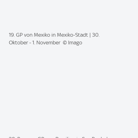
I
19. GP von Mexiko in Mexiko-Stadt | 30.
m
Oktober - 1. November © Imago
a
g
e
: