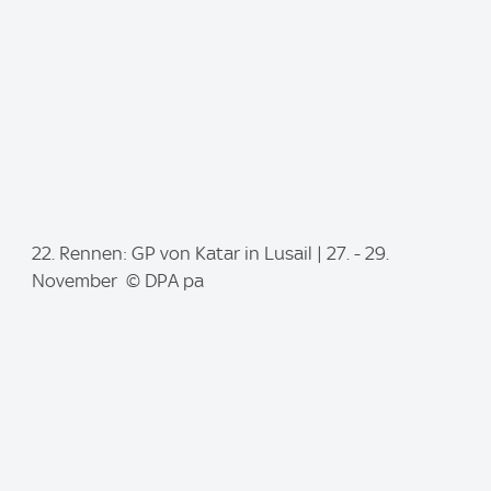
:
I
22. Rennen: GP von Katar in Lusail | 27. - 29.
m
November © DPA pa
a
g
e
: