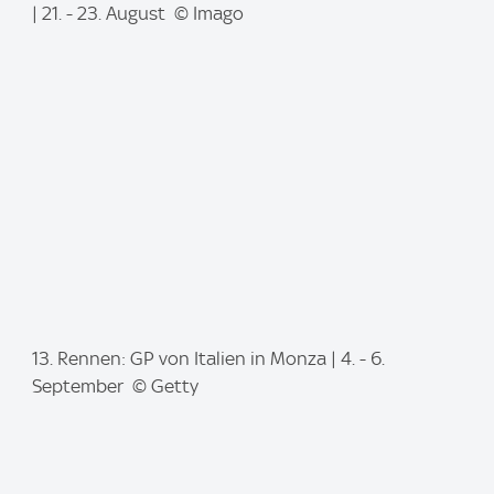
m
| 21. - 23. August © Imago
a
g
e
:
I
13. Rennen: GP von Italien in Monza | 4. - 6.
m
September © Getty
a
g
e