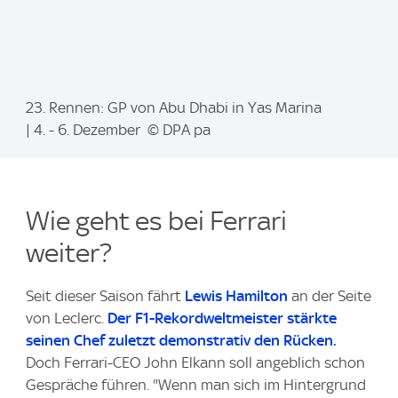
I
23. Rennen: GP von Abu Dhabi in Yas Marina
m
| 4. - 6. Dezember © DPA pa
a
g
e
Wie geht es bei Ferrari
:
weiter?
Seit dieser Saison fährt
Lewis Hamilton
an der Seite
von Leclerc.
Der F1-Rekordweltmeister stärkte
seinen Chef zuletzt demonstrativ den Rücken.
Doch Ferrari-CEO John Elkann soll angeblich schon
Gespräche führen. "Wenn man sich im Hintergrund