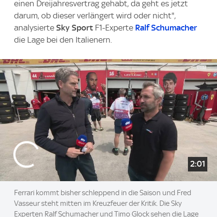
einen Dreijahresvertrag gehabt, da geht es jetzt
darum, ob dieser verlängert wird oder nicht",
analysierte
Sky Sport
F1-Experte
Ralf Schumacher
die Lage bei den Italienern.
2:01
Ferrari kommt bisher schleppend in die Saison und Fred
Vasseur steht mitten im Kreuzfeuer der Kritik. Die Sky
Experten Ralf Schumacher und Timo Glock sehen die Lage