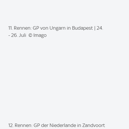
I
11. Rennen: GP von Ungarn in Budapest | 24.
m
- 26. Juli © Imago
a
g
e
:
I
12. Rennen: GP der Niederlande in Zandvoort