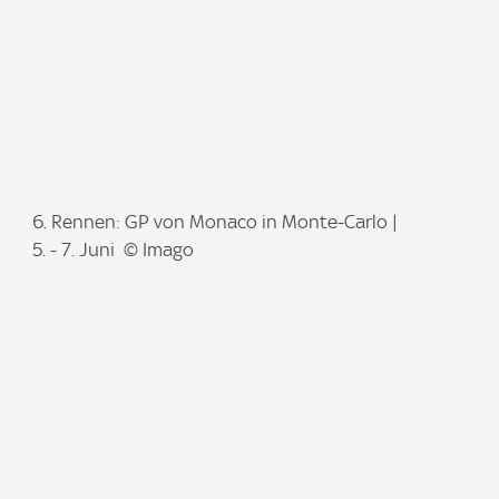
I
6. Rennen: GP von Monaco in Monte-Carlo |
m
5. - 7. Juni © Imago
a
g
e
: