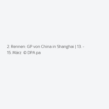
I
2. Rennen: GP von China in Shanghai | 13. -
m
15. März © DPA pa
a
g
e
: