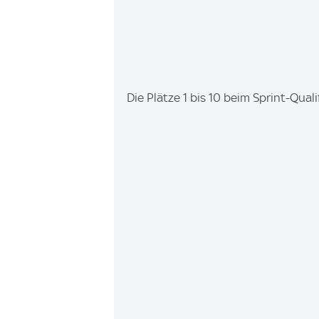
I
Die Plätze 1 bis 10 beim Sprint-Quali
m
a
g
e
: