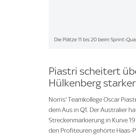
I
Die Plätze 11 bis 20 beim Sprint-Qua
m
a
g
Piastri scheitert ü
e
:
Hülkenberg starker
Norris' Teamkollege Oscar Piast
dem Aus in Q1. Der Australier h
Streckenmarkierung in Kurve 19 
den Profiteuren gehörte Haas-P