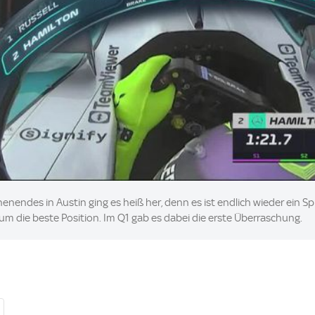
nendes in Austin ging es heiß her, denn es ist endlich wieder ein S
m die beste Position. Im Q1 gab es dabei die erste Überraschung.