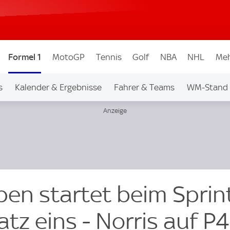
Formel 1
MotoGP
Tennis
Golf
NBA
NHL
Meh
s
Kalender & Ergebnisse
Fahrer & Teams
WM-Stand
en startet beim Sprint
atz eins - Norris auf P4