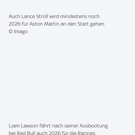
I
Auch Lance Stroll wird mindestens noch
m
2026 für Aston Martin an den Start gehen.
a
© Imago
g
e
:
I
Liam Lawson fährt nach seiner Ausbootung
m
bei Red Bull auch 2026 für die Racings