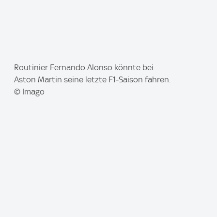
I
Routinier Fernando Alonso könnte bei
m
Aston Martin seine letzte F1-Saison fahren.
a
© Imago
g
e
: