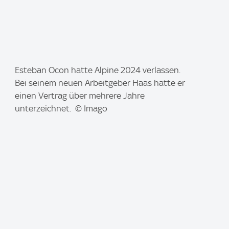
I
Esteban Ocon hatte Alpine 2024 verlassen.
m
Bei seinem neuen Arbeitgeber Haas hatte er
a
einen Vertrag über mehrere Jahre
g
unterzeichnet. © Imago
e
: