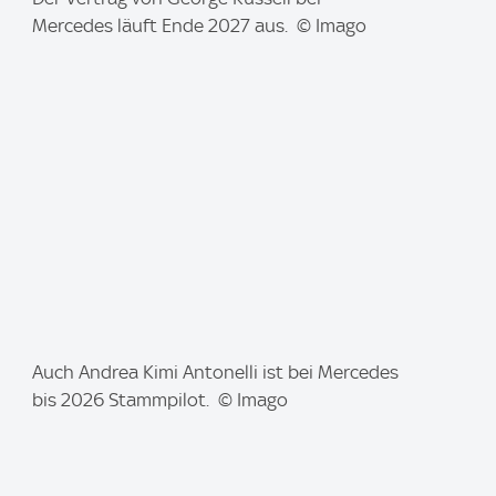
m
Mercedes läuft Ende 2027 aus. © Imago
a
g
e
:
I
Auch Andrea Kimi Antonelli ist bei Mercedes
m
bis 2026 Stammpilot. © Imago
a
g
e