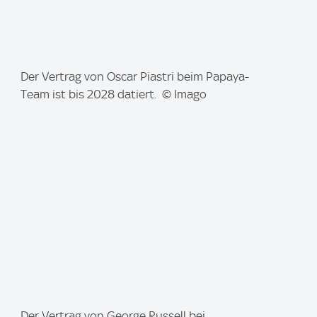
I
Der Vertrag von Oscar Piastri beim Papaya-
m
Team ist bis 2028 datiert. © Imago
a
g
e
:
I
Der Vertrag von George Russell bei