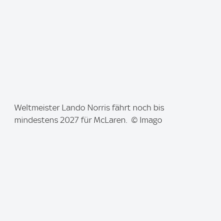
I
Weltmeister Lando Norris fährt noch bis
m
mindestens 2027 für McLaren. © Imago
a
g
e
: