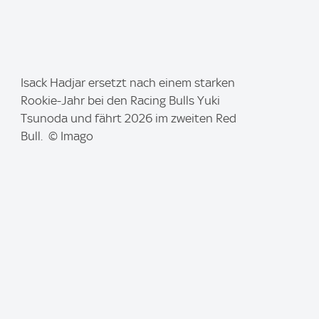
I
Isack Hadjar ersetzt nach einem starken
m
Rookie-Jahr bei den Racing Bulls Yuki
a
Tsunoda und fährt 2026 im zweiten Red
g
Bull. © Imago
e
: