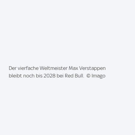
:
I
Der vierfache Weltmeister Max Verstappen
m
bleibt noch bis 2028 bei Red Bull. © Imago
a
g
e
: