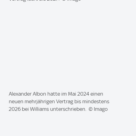
g
e
:
I
Alexander Albon hatte im Mai 2024 einen
m
neuen mehrjährigen Vertrag bis mindestens
a
2026 bei Williams unterschrieben. © Imago
g
e
: