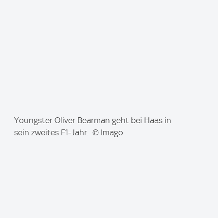
:
I
Youngster Oliver Bearman geht bei Haas in
m
sein zweites F1-Jahr. © Imago
a
g
e
: