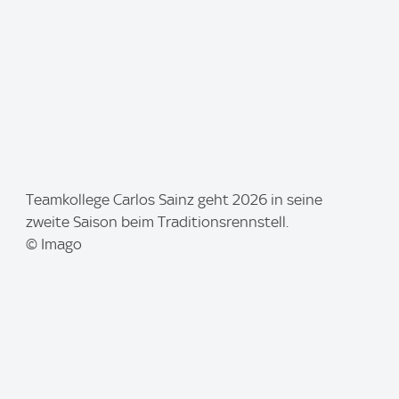
I
Teamkollege Carlos Sainz geht 2026 in seine
m
zweite Saison beim Traditionsrennstell.
a
© Imago
g
e
: