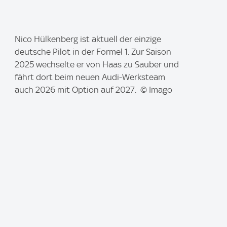
I
Nico Hülkenberg ist aktuell der einzige
m
deutsche Pilot in der Formel 1. Zur Saison
a
2025 wechselte er von Haas zu Sauber und
g
fährt dort beim neuen Audi-Werksteam
e
auch 2026 mit Option auf 2027. © Imago
: