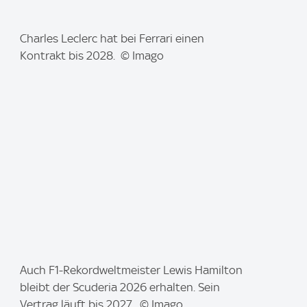
I
Charles Leclerc hat bei Ferrari einen
m
Kontrakt bis 2028. © Imago
a
g
e
:
I
Auch F1-Rekordweltmeister Lewis Hamilton
m
bleibt der Scuderia 2026 erhalten. Sein
a
Vertrag läuft bis 2027. © Imago