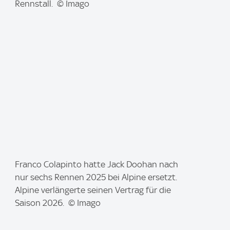
g
Rennstall. © Imago
e
:
I
Franco Colapinto hatte Jack Doohan nach
m
nur sechs Rennen 2025 bei Alpine ersetzt.
a
Alpine verlängerte seinen Vertrag für die
g
Saison 2026. © Imago
e
: