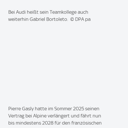
I
Bei Audi heißt sein Teamkollege auch
m
weiterhin Gabriel Bortoleto. © DPA pa
a
g
e
:
I
Pierre Gasly hatte im Sommer 2025 seinen
m
Vertrag bei Alpine verlängert und fährt nun
a
bis mindestens 2028 für den französischen