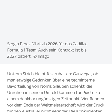
I
Sergio Perez fährt ab 2026 für das Cadillac
m
Formula 1 Team. Auch sein Kontrakt ist bis
a
2027 datiert. © Imago
g
e
Unterm Strich bleibt festzuhalten: Ganz egal, ob
:
man etwaige Gedanken über eine teaminterne
Bevorteilung von Norris Glauben schenkt, die
Unruhen in seinem Umfeld kommen für Piastri zu
einem denkbar ungünstigen Zeitpunkt. Vier Rennen
vor dem Ende der Weltmeisterschaft wird der Druck
für den Australier nicht geringer. Die Konkurrenten