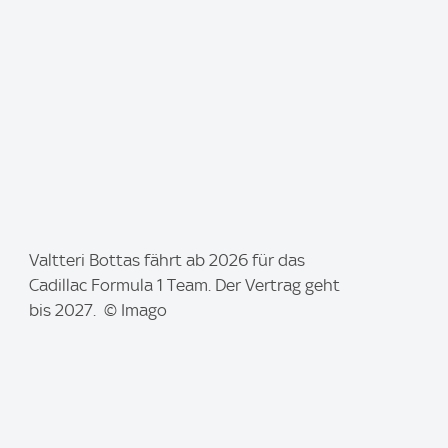
I
Valtteri Bottas fährt ab 2026 für das
m
Cadillac Formula 1 Team. Der Vertrag geht
a
bis 2027. © Imago
g
e
: