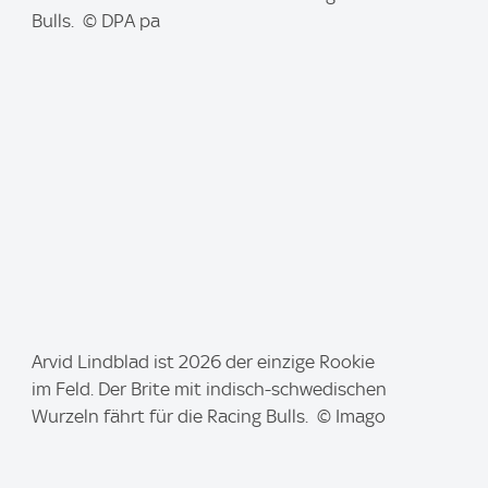
a
Bulls. © DPA pa
g
e
:
I
Arvid Lindblad ist 2026 der einzige Rookie
m
im Feld. Der Brite mit indisch-schwedischen
a
Wurzeln fährt für die Racing Bulls. © Imago
g
e