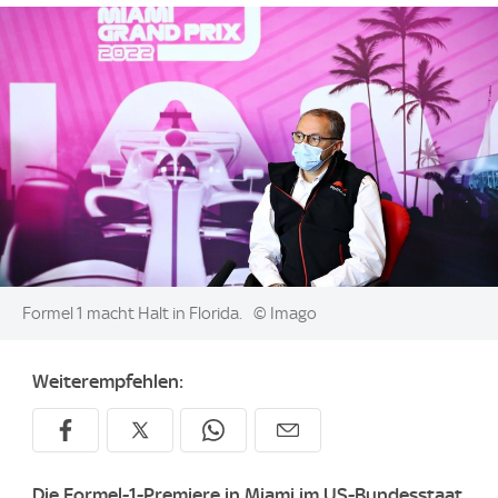
Image:
Formel 1 macht Halt in Florida.
© Imago
Weiterempfehlen:
Die Formel-1-Premiere in Miami im US-Bundesstaat