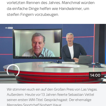
vorletzten Rennen des Jahres. Manchmal würden
da einfache Dinge helfen wie Handwärmer, um
steifen Fingern vorzubeugen.
14:00
Wir stimmen euch ein auf den Großen Preis von Las Vegas.
Außerdem: Heute vor 13 Jahren feierte Sebastian Vettel
seinen ersten WM-Titel. Gesprächsgast: Der ehemalige
Mercedes-Sportchef Norbert Haug.