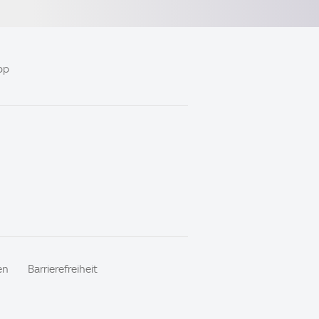
pp
en
Barrierefreiheit