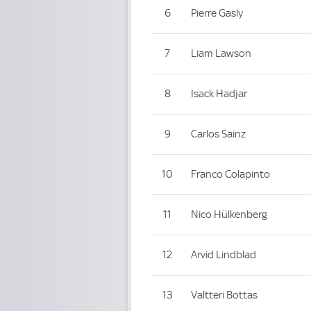
6
Pierre Gasly
7
Liam Lawson
8
Isack Hadjar
9
Carlos Sainz
10
Franco Colapinto
11
Nico Hülkenberg
12
Arvid Lindblad
13
Valtteri Bottas