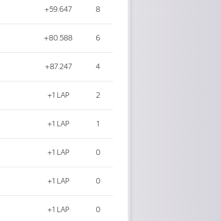
+59.647
8
+80.588
6
+87.247
4
+1 LAP
2
+1 LAP
1
+1 LAP
0
+1 LAP
0
+1 LAP
0