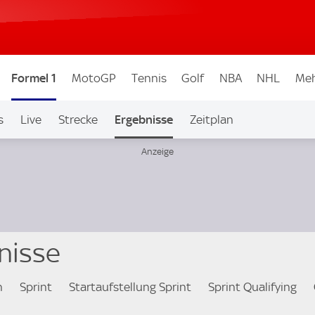
Formel 1
MotoGP
Tennis
Golf
NBA
NHL
Meh
s
Live
Strecke
Ergebnisse
Zeitplan
nisse
n
Sprint
Startaufstellung Sprint
Sprint Qualifying