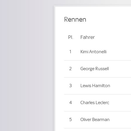
Rennen
Pl.
Platz
Fahrer
Fahrer
1
Kimi Antonelli
2
George Russell
3
Lewis Hamilton
4
Charles Leclerc
5
Oliver Bearman