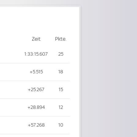
Zeit
Zeit
Pkte.
Punkte
1:33:15.607
25
+5.515
18
+25.267
15
+28.894
12
+57.268
10