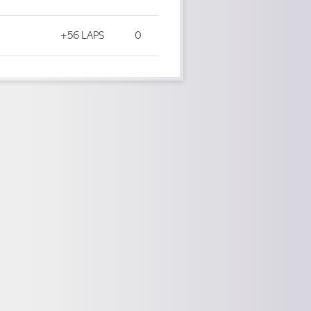
+56 LAPS
0