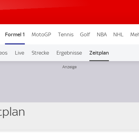
Formel 1
MotoGP
Tennis
Golf
NBA
NHL
Meh
eos
Live
Strecke
Ergebnisse
Zeitplan
tplan