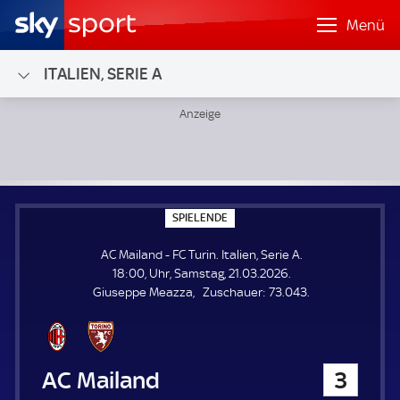
Menü
ITALIEN, SERIE A
AC Mailand - FC Turin; Italien, Serie A
S
SPIELENDE
P
I
AC Mailand - FC Turin. Italien, Serie A.
E
L
18:00, Uhr, Samstag, 21.03.2026.
E
Z
Giuseppe Meazza
Zuschauer:
73.043.
N
D
u
E
s
c
h
AC Mailand
3
a