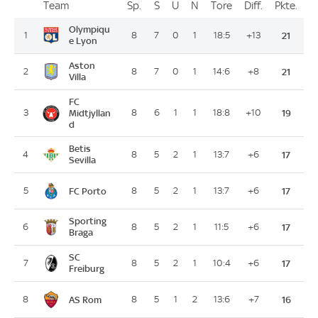
Team
Team
Sp.
Spiele
S
Siege
U
Unentschieden
N
Niederlagen
Tore
Tore
Diff.
Differenz
Pkte.
Pun
Platz
Olympiqu
1
8
7
0
1
18:5
+13
21
e Lyon
Aston
2
8
7
0
1
14:6
+8
21
Villa
FC
3
Midtjyllan
8
6
1
1
18:8
+10
19
d
Betis
4
8
5
2
1
13:7
+6
17
Sevilla
FC Porto
5
8
5
2
1
13:7
+6
17
Sporting
6
8
5
2
1
11:5
+6
17
Braga
SC
7
8
5
2
1
10:4
+6
17
Freiburg
AS Rom
8
8
5
1
2
13:6
+7
16