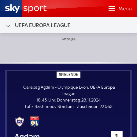
Menü
UEFA EUROPA LEAGUE
Qarabag Agdam - Olympique Lyon; UEFA Europa League
S
SPIELENDE
P
I
Qarabag Agdam - Olympique Lyon. UEFA Europa
E
L
League.
E
18:45, Uhr, Donnerstag, 28.11.2024.
N
D
Z
Tofik Bakhramov Stadium
Zuschauer:
22.563.
E
u
s
c
h
Qarabag Agdam
1