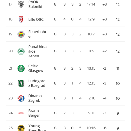
PAOK
17
8
3
3
2
17:14
+3
12
Saloniki
Lille OSC
18
8
4
0
4
12:9
+3
12
Fenerbahc
19
8
3
3
2
10:7
+3
12
e
Panathina
20
ikos
8
3
3
2
11:9
+2
12
Athen
Celtic
21
8
3
2
3
13:15
-2
11
Glasgow
Ludogore
22
8
3
1
4
12:15
-3
10
z Rasgrad
Dinamo
23
8
3
1
4
12:16
-4
10
Zagreb
Brann
24
8
2
3
3
9:11
-2
9
Bergen
Young
25
8
3
0
5
10:16
-6
9
Boys Bern