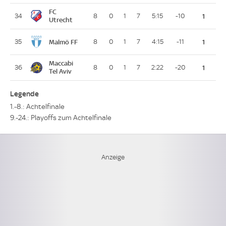
FC
34
8
0
1
7
5:15
-10
1
Utrecht
Malmö FF
35
8
0
1
7
4:15
-11
1
Maccabi
36
8
0
1
7
2:22
-20
1
Tel Aviv
Legende
1.-8.: Achtelfinale
9.-24.: Playoffs zum Achtelfinale