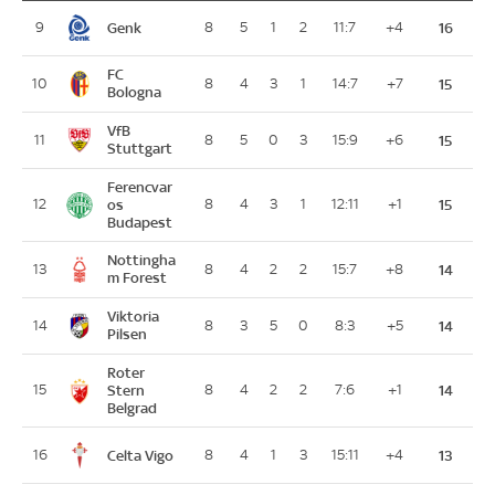
Genk
9
8
5
1
2
11:7
+4
16
FC
10
8
4
3
1
14:7
+7
15
Bologna
VfB
11
8
5
0
3
15:9
+6
15
Stuttgart
Ferencvar
12
os
8
4
3
1
12:11
+1
15
Budapest
Nottingha
13
8
4
2
2
15:7
+8
14
m Forest
Viktoria
14
8
3
5
0
8:3
+5
14
Pilsen
Roter
15
Stern
8
4
2
2
7:6
+1
14
Belgrad
Celta Vigo
16
8
4
1
3
15:11
+4
13