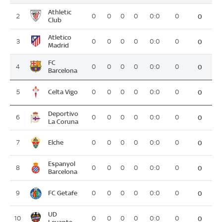
Athletic
2
0
0
0
0
0:0
0
0
Club
Atletico
3
0
0
0
0
0:0
0
0
Madrid
FC
4
0
0
0
0
0:0
0
0
Barcelona
Celta Vigo
5
0
0
0
0
0:0
0
0
Deportivo
6
0
0
0
0
0:0
0
0
La Coruna
Elche
7
0
0
0
0
0:0
0
0
Espanyol
8
0
0
0
0
0:0
0
0
Barcelona
FC Getafe
9
0
0
0
0
0:0
0
0
UD
10
0
0
0
0
0:0
0
0
Levante