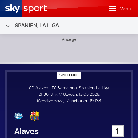
Menü
SPANIEN, LA LIGA
CD Alaves - FC Barcelona; Spanien, La Liga
S
SPIELENDE
P
I
CD Alaves - FC Barcelona. Spanien, La Liga.
E
L
21:30, Uhr, Mittwoch, 13.05.2026.
E
Z
Mendizorroza
Zuschauer:
19.138.
N
D
u
E
s
c
h
CD Alaves
1
a