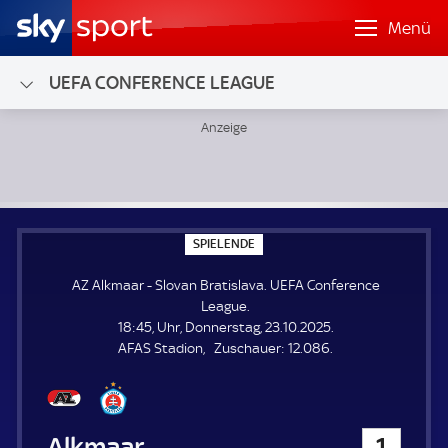
Menü
UEFA CONFERENCE LEAGUE
AZ Alkmaar - Slovan Bratislava; UEFA Conference League
S
SPIELENDE
P
I
AZ Alkmaar - Slovan Bratislava. UEFA Conference
E
L
League.
E
18:45, Uhr, Donnerstag, 23.10.2025.
N
D
Z
AFAS Stadion
Zuschauer:
12.086.
E
u
s
c
h
AZ Alkmaar
1