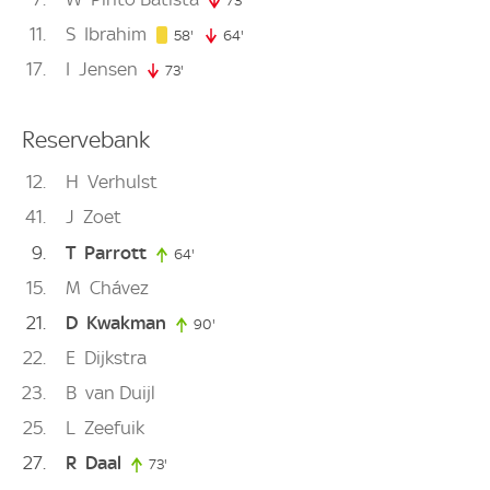
73'
73. minute
11
S
Ibrahim
58. minute
58'
64'
64. minute
17
I
Jensen
73'
73. minute
Reservebank
12
H
Verhulst
41
J
Zoet
9
T
Parrott
64'
64. minute
15
M
Chávez
21
D
Kwakman
90'
90. minute
22
E
Dijkstra
23
B
van Duijl
25
L
Zeefuik
27
R
Daal
73'
73. minute