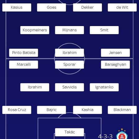
Kasius
Goes
Dekker
de Wit
Koopmeiners
Mijnans
Smit
Pinto Batista
Ibrahim
Jensen
Marcelli
Sporar
Barseghyan
Ibrahim
Savvidis
Ignatenko
Rosa Cruz
Bajric
Kashia
Blackman
Takác
Slovan Bratislava
4-3-3