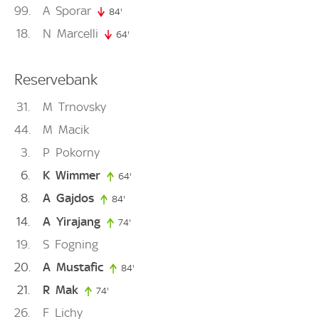
99
A
Sporar
84'
84. minute
18
N
Marcelli
64'
64. minute
Reservebank
31
M
Trnovsky
44
M
Macik
3
P
Pokorny
6
K
Wimmer
64'
64. minute
8
A
Gajdos
84'
84. minute
14
A
Yirajang
74'
74. minute
19
S
Fogning
20
A
Mustafic
84'
84. minute
21
R
Mak
74'
74. minute
26
F
Lichy