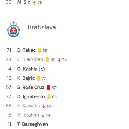
33
M
Sin
73'
73. minute
Bratislava
71
D
Takác
58. minute
58'
28
C
Blackman
15. minute
15'
74'
74. minute
4
G
Kashia
(c)
12
K
Bajric
77. minute
77'
57
S
Rosa Cruz
87. minute
87'
77
D
Ignatenko
83. minute
83'
88
K
Savvidis
84'
84. minute
5
R
Ibrahim
74'
74. minute
11
T
Barseghyan