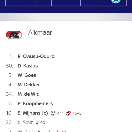
Alkmaar
1
R
Owusu-Oduro
30
D
Kasius
3
W
Goes
4
M
Dekker
34
M
de Wit
6
P
Koopmeiners
10
S
Mijnans
(c)
44. minute
50. minute
44'
45+5'
26
K
Smit
90'
90. minute
7
W
Pinto Batista