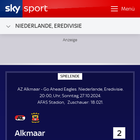
Menü
NIEDERLANDE, EREDIVISIE
AZ Alkmaar - Go Ahead Eagles; Niederlande, Eredivisie
S
SPIELENDE
P
I
AZ Alkmaar - Go Ahead Eagles. Niederlande, Eredivisie.
E
L
20:00, Uhr, Sonntag, 27.10.2024.
E
Z
AFAS Stadion
Zuschauer:
18.021.
N
D
u
E
s
c
h
AZ Alkmaar
2
a