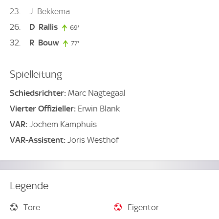
23
J
Bekkema
26
D
Rallis
69'
69. minute
32
R
Bouw
77'
77. minute
Spielleitung
Schiedsrichter:
Marc Nagtegaal
Vierter Offizieller:
Erwin Blank
VAR:
Jochem Kamphuis
VAR-Assistent:
Joris Westhof
Legende
Tore
Eigentor