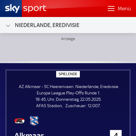
Menü
NIEDERLANDE, EREDIVISIE
AZ Alkmaar - SC Heerenveen; Niederlande, Eredivisie Euro
S
SPIELENDE
P
I
AZ Alkmaar - SC Heerenveen. Niederlande, Eredivisie
E
L
Europa League Play-Offs Runde 1.
E
18:45, Uhr, Donnerstag, 22.05.2025.
N
D
Z
AFAS Stadion
Zuschauer:
12.007.
E
u
s
c
h
AZ Alkmaar
4