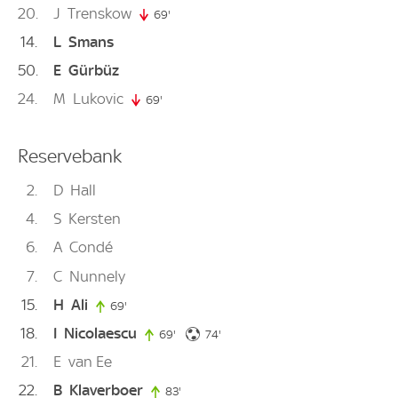
20
J
Trenskow
69'
69. minute
14
L
Smans
50
E
Gürbüz
24
M
Lukovic
69'
69. minute
Reservebank
2
D
Hall
4
S
Kersten
6
A
Condé
7
C
Nunnely
15
H
Ali
69'
69. minute
18
I
Nicolaescu
74. minute
69'
69. minute
74'
21
E
van Ee
22
B
Klaverboer
83'
83. minute