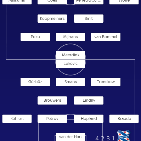
Maikuma
Goes
Penetra Correia
Wolfe
Koopmeiners
Smit
Poku
Mijnans
van Bommel
Meerdink
Lukovic
Gürbüz
Smans
Trenskow
Brouwers
Linday
Köhlert
Petrov
Hopland
Braude
van der Hart
SC Heerenveen
4-2-3-1