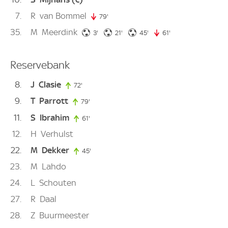
7
R
van Bommel
79'
79. minute
35
M
Meerdink
3. minute
21. minute
45. minute
3'
21'
45'
61'
61. minute
Reservebank
8
J
Clasie
72'
72. minute
9
T
Parrott
79'
79. minute
11
S
Ibrahim
61'
61. minute
12
H
Verhulst
22
M
Dekker
45'
45. minute
23
M
Lahdo
24
L
Schouten
27
R
Daal
28
Z
Buurmeester