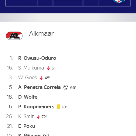
Alkmaar
1
R
Owusu-Oduro
16
S
Maikuma
61'
61. minute
3
W
Goes
45'
45. minute
5
A
Penetra Correia
66. minute
66'
18
D
Wolfe
6
P
Koopmeiners
18. minute
18'
26
K
Smit
72'
72. minute
21
E
Poku
10
S
Mijnans
(c)