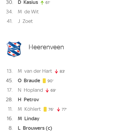
30
D
Kasius
61'
61. minute
34
M
de Wit
41
J
Zoet
Heerenveen
13
M
van der Hart
83'
83. minute
45
O
Braude
90. minute
90'
17
N
Hopland
69'
69. minute
28
H
Petrov
11
M
Köhlert
76. minute
76'
77'
77. minute
16
M
Linday
8
L
Brouwers
(c)