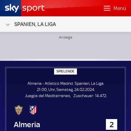
Menü
SPANIEN, LA LIGA
Almeria - Atletico Madrid; Spanien, La Liga
S
SPIELENDE
P
I
Almeria - Atletico Madrid. Spanien, La Liga.
E
L
21:00, Uhr, Samstag, 24.02.2024.
E
Z
Juegos del Mediterraneo
Zuschauer:
14.472.
N
D
u
E
s
c
h
Almeria
2
a