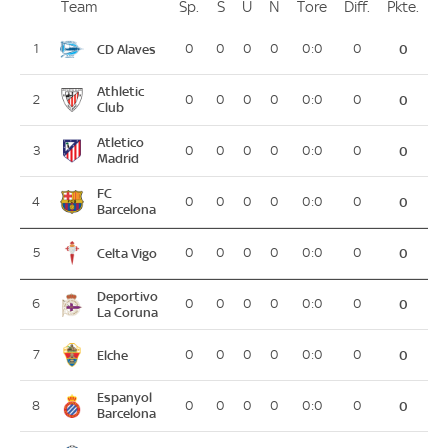
Team
Team
Sp.
Spiele
S
Siege
U
Unentschieden
N
Niederlagen
Tore
Tore
Diff.
Differenz
Pkte.
Pun
Platz
CD Alaves
1
0
0
0
0
0:0
0
0
Athletic
2
0
0
0
0
0:0
0
0
Club
Atletico
3
0
0
0
0
0:0
0
0
Madrid
FC
4
0
0
0
0
0:0
0
0
Barcelona
Celta Vigo
5
0
0
0
0
0:0
0
0
Deportivo
6
0
0
0
0
0:0
0
0
La Coruna
Elche
7
0
0
0
0
0:0
0
0
Espanyol
8
0
0
0
0
0:0
0
0
Barcelona