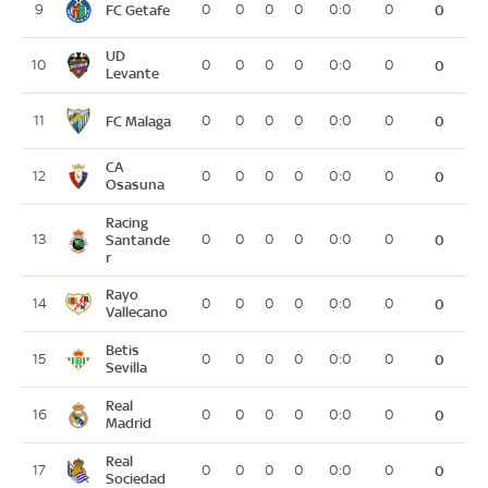
FC Getafe
9
0
0
0
0
0:0
0
0
UD
10
0
0
0
0
0:0
0
0
Levante
FC Malaga
11
0
0
0
0
0:0
0
0
CA
12
0
0
0
0
0:0
0
0
Osasuna
Racing
13
Santande
0
0
0
0
0:0
0
0
r
Rayo
14
0
0
0
0
0:0
0
0
Vallecano
Betis
15
0
0
0
0
0:0
0
0
Sevilla
Real
16
0
0
0
0
0:0
0
0
Madrid
Real
17
0
0
0
0
0:0
0
0
Sociedad