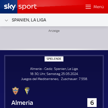
Menü
SPANIEN, LA LIGA
Almeria - Cadiz; Spanien, La Liga
S
SPIELENDE
P
I
Almeria - Cadiz. Spanien, La Liga.
E
L
18:30, Uhr, Samstag, 25.05.2024.
E
Z
Juegos del Mediterraneo
Zuschauer:
7.558.
N
D
u
E
s
c
h
Almeria
6
a