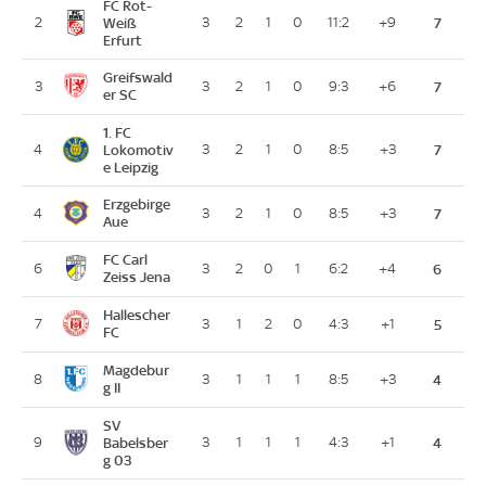
FC Rot-
2
Weiß
3
2
1
0
11:2
+9
7
Erfurt
Greifswald
3
3
2
1
0
9:3
+6
7
er SC
1. FC
4
Lokomotiv
3
2
1
0
8:5
+3
7
e Leipzig
Erzgebirge
4
3
2
1
0
8:5
+3
7
Aue
FC Carl
6
3
2
0
1
6:2
+4
6
Zeiss Jena
Hallescher
7
3
1
2
0
4:3
+1
5
FC
Magdebur
8
3
1
1
1
8:5
+3
4
g II
SV
9
Babelsber
3
1
1
1
4:3
+1
4
g 03