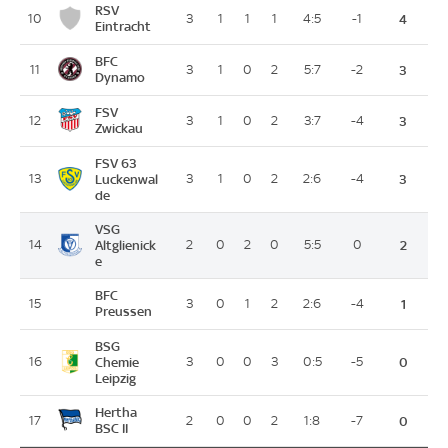
RSV
10
3
1
1
1
4:5
-1
4
Eintracht
BFC
11
3
1
0
2
5:7
-2
3
Dynamo
FSV
12
3
1
0
2
3:7
-4
3
Zwickau
FSV 63
13
Luckenwal
3
1
0
2
2:6
-4
3
de
VSG
14
Altglienick
2
0
2
0
5:5
0
2
e
BFC
15
3
0
1
2
2:6
-4
1
Preussen
BSG
16
Chemie
3
0
0
3
0:5
-5
0
Leipzig
Hertha
17
2
0
0
2
1:8
-7
0
BSC II