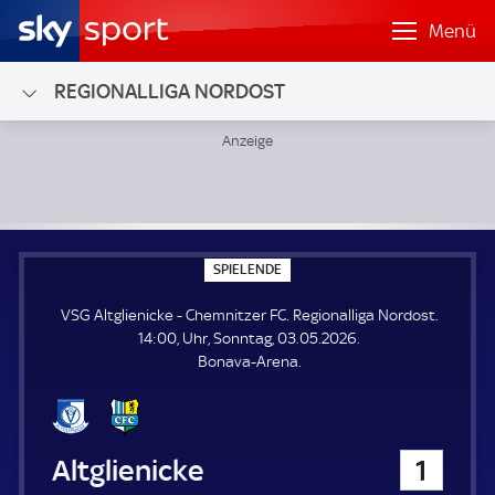
Menü
REGIONALLIGA NORDOST
VSG Altglienicke - Chemnitzer FC; Regionalliga Nordost
S
SPIELENDE
P
I
VSG Altglienicke - Chemnitzer FC. Regionalliga Nordost.
E
L
14:00, Uhr, Sonntag, 03.05.2026.
E
Bonava-Arena.
N
D
E
VSG Altglienicke
1