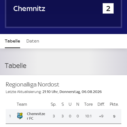
Chemnitzer FC
2
Tabelle
Daten
Tabelle
Regionalliga Nordost
21:10 Uhr, Donnerstag, 06.08.2026
Letzte Aktualisierung:
Team
Team
Sp.
Spiele
S
Siege
U
Unentschieden
N
Niederlagen
Tore
Tore
Diff.
Differenz
Pkte.
Pun
Platz
Chemnitze
1
3
3
0
0
10:1
+9
9
r FC