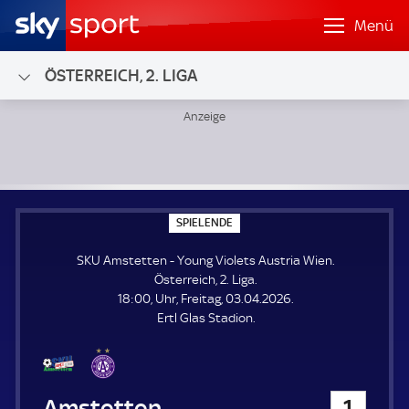
Menü
ÖSTERREICH, 2. LIGA
SKU Amstetten - Young Violets Austria Wien; Österreich, 2.
S
SPIELENDE
P
I
SKU Amstetten - Young Violets Austria Wien.
E
L
Österreich, 2. Liga.
E
18:00, Uhr, Freitag, 03.04.2026.
N
D
Ertl Glas Stadion.
E
SKU Amstetten
1