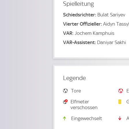
Spielleitung
Schiedsrichter:
Bulat Sariyev
Vierter Offizieller:
Aidyn Tass
VAR:
Jochem Kamphuis
VAR-Assistent:
Daniyar Sakhi
Legende
Tore
E
Elfmeter
G
verschossen
Eingewechselt
A