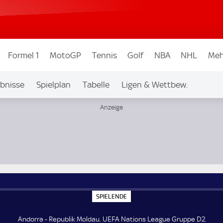
Formel 1
MotoGP
Tennis
Golf
NBA
NHL
Meh
bnisse
Spielplan
Tabelle
Ligen & Wettbew.
D2
S
SPIELENDE
P
I
E
Andorra - Republik Moldau. UEFA Nations League Gruppe D2.