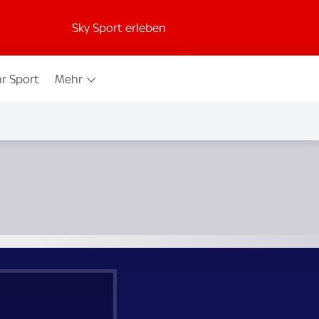
Sky Sport erleben
r Sport
Mehr