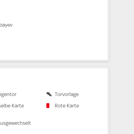
ybayev
igentor
Torvorlage
elbe Karte
Rote Karte
usgewechselt