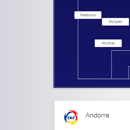
Reabciuk
Motpan
Mudrac
Andorra