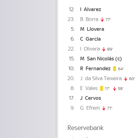
12
I
Alvarez
23
B
Borra
77'
77. minute
5
M
Llovera
6
C
García
22
I
Olivera
89'
89. minute
15
M
San Nicolás
(c)
10
R
Fernandez
64. min
64'
20
J
da Silva Teixeira
60'
6
8
E
Vales
17. minute
17'
59'
59. min
17
J
Cervos
9
G
Efrem
77'
77. minute
Reservebank