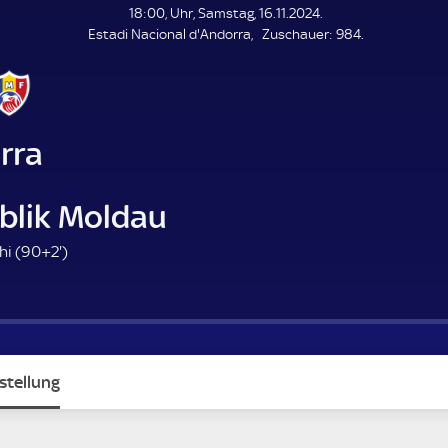
L
18:00, Uhr, Samstag, 16.11.2024.
E
Z
Estadi Nacional d'Andorra
Zuschauer:
984.
N
D
u
E
s
c
h
a
rra
u
e
r
blik Moldau
9
hi (
90+2'
)
2
.
m
i
n
stellung
u
t
e