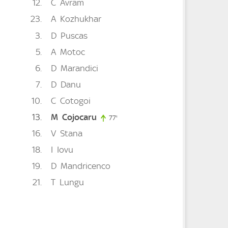
12
C
Avram
23
A
Kozhukhar
3
D
Puscas
5
A
Motoc
6
D
Marandici
7
D
Danu
 minute
10
C
Cotogoi
13
M
Cojocaru
77'
77. minute
16
V
Stana
18
I
Iovu
19
D
Mandricenco
21
T
Lungu
te