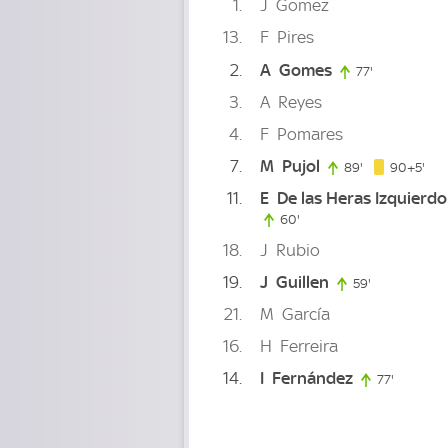
1
J
Gomez
13
F
Pires
2
A
Gomes
77'
77. minute
3
A
Reyes
4
F
Pomares
7
M
Pujol
95.
89'
89. minute
90+5'
11
E
De las Heras Izquierdo
60'
60. minute
18
J
Rubio
19
J
Guillen
59'
59. minute
21
M
García
16
H
Ferreira
14
I
Fernández
77'
77. minu