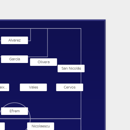
Alvarez
García
Olivera
San Nicolás
da Silva Teixeira
Vales
Cervos
Efrem
i
Nicolaescu