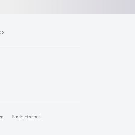
pp
en
Barrierefreiheit