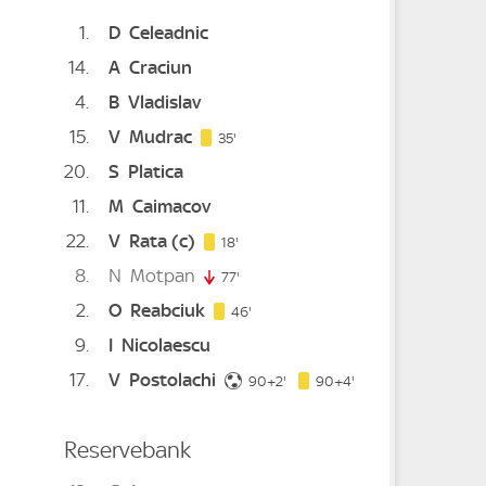
1
D
Celeadnic
14
A
Craciun
4
B
Vladislav
15
V
Mudrac
35. minute
35'
20
S
Platica
11
M
Caimacov
22
V
Rata
(c)
ute
18. minute
18'
8
N
Motpan
0. minute
77'
77. minute
2
O
Reabciuk
46. minute
ute
46'
9
I
Nicolaescu
17
V
Postolachi
92. minute
94. minute
90+2'
90+4'
Reservebank