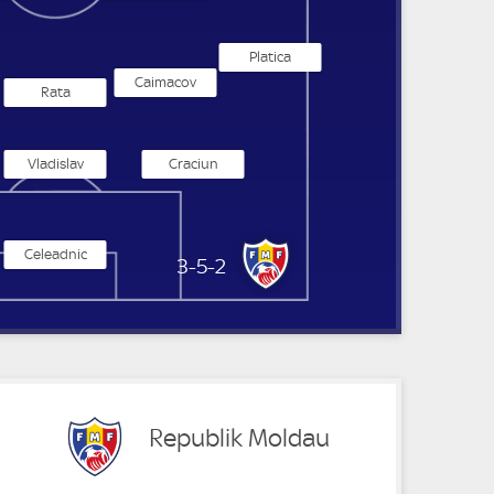
Platica
Caimacov
Rata
Vladislav
Craciun
Celeadnic
Republik Moldau
3-5-2
Republik Moldau