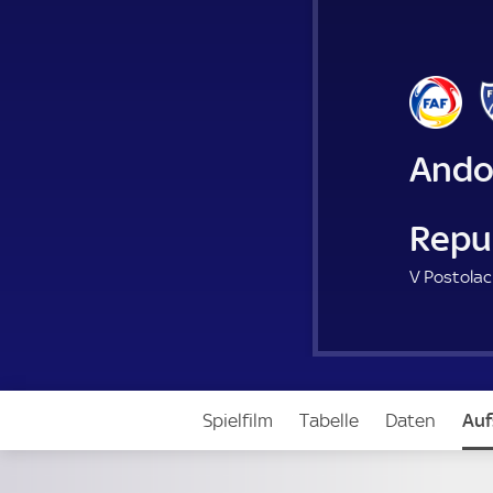
Ando
Repu
V Postolac
Spielfilm
Tabelle
Daten
Auf