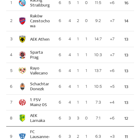
Racing
1
6
5
1
0
11:5
+6
16
Straßburg
Raków
2
Czestocho
6
4
2
0
9:2
+7
14
wa
AEK Athen
3
6
4
1
1
14:7
+7
13
Sparta
4
6
4
1
1
10:3
+7
13
Prag
Rayo
5
6
4
1
1
13:7
+6
13
Vallecano
Schachtar
6
6
4
1
1
10:5
+5
13
Donezk
1. FSV
7
6
4
1
1
7:3
+4
13
Mainz 05
AEK
8
6
3
3
0
7:1
+6
12
Larnaka
FC
9
Lausanne-
6
3
2
1
6:3
+3
11