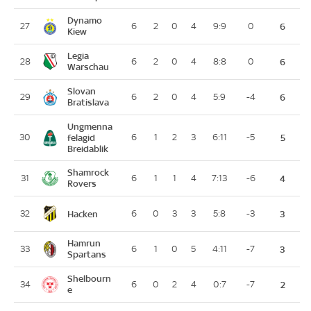
Dynamo
27
6
2
0
4
9:9
0
6
Kiew
Legia
28
6
2
0
4
8:8
0
6
Warschau
Slovan
29
6
2
0
4
5:9
-4
6
Bratislava
Ungmenna
30
felagid
6
1
2
3
6:11
-5
5
Breidablik
Shamrock
31
6
1
1
4
7:13
-6
4
Rovers
Hacken
32
6
0
3
3
5:8
-3
3
Hamrun
33
6
1
0
5
4:11
-7
3
Spartans
Shelbourn
34
6
0
2
4
0:7
-7
2
e