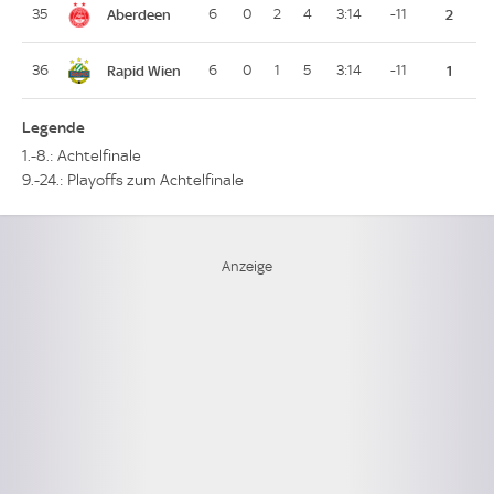
Aberdeen
35
6
0
2
4
3:14
-11
2
Rapid Wien
36
6
0
1
5
3:14
-11
1
Legende
1.-8.: Achtelfinale
9.-24.: Playoffs zum Achtelfinale