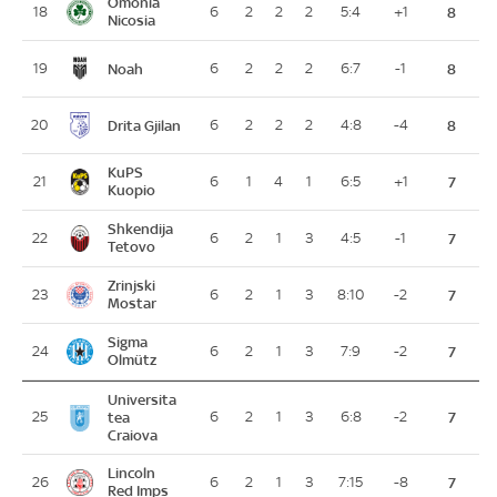
Omonia
18
6
2
2
2
5:4
+1
8
Nicosia
Noah
19
6
2
2
2
6:7
-1
8
Drita Gjilan
20
6
2
2
2
4:8
-4
8
KuPS
21
6
1
4
1
6:5
+1
7
Kuopio
Shkendija
22
6
2
1
3
4:5
-1
7
Tetovo
Zrinjski
23
6
2
1
3
8:10
-2
7
Mostar
Sigma
24
6
2
1
3
7:9
-2
7
Olmütz
Universita
25
tea
6
2
1
3
6:8
-2
7
Craiova
Lincoln
26
6
2
1
3
7:15
-8
7
Red Imps