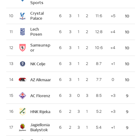
Sports
Crystal
10
6
3
1
2
11:6
+5
10
Palace
Lech
11
6
3
1
2
12:8
+4
10
Posen
Samsunsp
12
6
3
1
2
10:6
+4
10
or
NK Celje
13
6
3
1
2
8:7
+1
10
AZ Alkmaar
14
6
3
1
2
7:7
0
10
AC Florenz
15
6
3
0
3
8:5
+3
9
HNK Rijeka
16
6
2
3
1
5:2
+3
9
Jagiellonia
17
6
2
3
1
5:4
+1
9
Bialystok