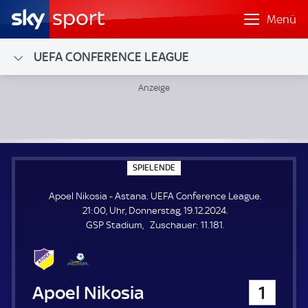
Menü
UEFA CONFERENCE LEAGUE
Apoel Nikosia - Astana; UEFA Conference League
S
SPIELENDE
P
I
Apoel Nikosia - Astana. UEFA Conference League.
E
L
21:00, Uhr, Donnerstag, 19.12.2024.
E
Z
GSP Stadium
Zuschauer:
11.181.
N
D
u
E
s
c
h
Apoel Nikosia
1
a