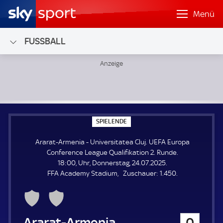
Menü
FUSSBALL
Ararat-Armenia - Universitatea Cluj; UEFA Europa Confere
S
SPIELENDE
P
I
Ararat-Armenia - Universitatea Cluj. UEFA Europa
E
L
Conference League Qualifikation 2. Runde.
E
18:00, Uhr, Donnerstag, 24.07.2025.
N
D
Z
FFA Academy Stadium
Zuschauer:
1.450.
E
u
s
c
h
Ararat-Armenia
0